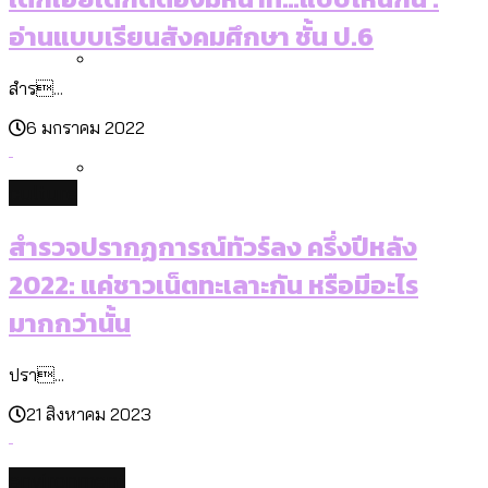
[ข้อมูลดิบ]
อ่านแบบเรียนสังคมศึกษา ชั้น ป.6
สำร...
กรุงเทพฯ เมืองสังคมผู้สูงอายุ [ข้อมูลดิบ]
6 มกราคม 2022
culture
สวนสาธารณะและพื้นที่สีเขียวใน กทม.
สำรวจปรากฏการณ์ทัวร์ลง ครึ่งปีหลัง
[ข้อมูลดิบ]
2022: แค่ชาวเน็ตทะเลาะกัน หรือมีอะไร
มากกว่านั้น
ปรา...
21 สิงหาคม 2023
environment