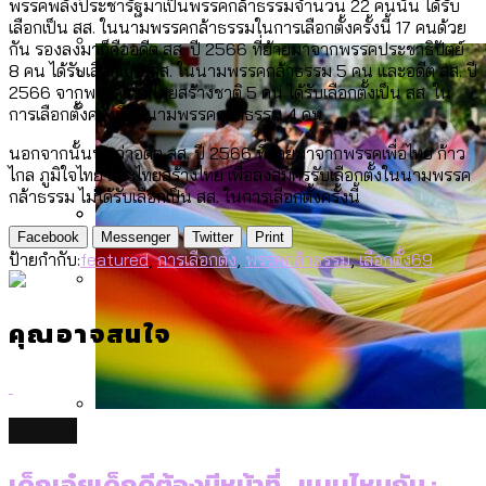
[ข้อมูลดิบ]
พรรคพลังประชารัฐมาเป็นพรรคกล้าธรรมจำนวน 22 คนนั้น ได้รับ
Bangkok Index 2025
เลือกเป็น สส. ในนามพรรคกล้าธรรมในการเลือกตั้งครั้งนี้ 17 คนด้วย
กทม. มีอำนาจแค่ไหน ในการแก้ปัญหาให้คน
งบระบายน้ำ-ป้องกันน้ำท่วม 4 ปี (2566-
กรุงเทพฯ เมืองสังคมผู้สูงอายุ [ข้อมูลดิบ]
กัน รองลงมาก็คืออดีต สส. ปี 2566 ที่ย้ายมาจากพรรคประชาธิปัตย์
ที่อาศัยอยู่ในกรุงเทพฯ
2569) ของ กทม. ในยุคชัชชาติ ลงเขตไหน
8 คน ได้รับเลือกเป็น สส. ในนามพรรคกล้าธรรม 5 คน และอดีต สส. ปี
กรุงเทพฯ เมืองคอนเสิร์ต : สำรวจ
2566 จากพรรครวมไทยสร้างชาติ 5 คน ได้รับเลือกตั้งเป็น สส. ใน
ทำอะไรบ้าง
การเลือกตั้งครั้งนี้ในนามพรรคกล้าธรรม 4 คน
คอนเสิร์ตและแฟนมีตติ้งในไทยจำนวน 526
สำรวจงบประมาณรายเขตในกรุงเทพฯ
งาน ตั้งแต่ปี 2023-2024
ผ่าน Bangkok Index 2025
กรุงเทพฯ เมืองสังคมผู้สูงอายุ : 36 เขตมี
นอกจากนั้นพบว่าอดีต สส. ปี 2566 ที่ย้ายมาจากพรรคเพื่อไทย ก้าว
ไกล ภูมิใจไทย และไทยสร้างไทย เพื่อลงสมัครรับเลือกตั้งในนามพรรค
คนตายมากกว่าคนเกิด 18 เขตเป็นสังคมผู้
กล้าธรรม ไม่ได้รับเลือกเป็น สส. ในการเลือกตั้งครั้งนี้
สูงอายุระดับสุดยอด
Facebook
Messenger
Twitter
Print
ป้ายกำกับ:
featured
,
การเลือกตั้ง
,
พรรคกล้าธรรม
,
เลือกตั้ง69
ปีนกำแพงส่องซีรีส์จีน: จีนส่งออกภาพ
สำรวจรายได้จากการจัดเก็บภาษีใน
ลักษณ์แบบไหนสู่สายตาโลก
กรุงเทพฯ ผ่าน Bangkok Index 2025
คุณอาจสนใจ
Bangkok Index 2025 : อันดับความน่าอยู่
ของ 50 เขตในกรุงเทพฯ
culture
คำนำหน้านามและกฎหมายสมรสเท่าเทียม
เด็กเอ๋ยเด็กดีต้องมีหน้าที่…แบบไหนกัน :