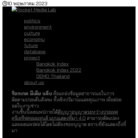
10 พฤษภาคม 2023
politics
environment
culture
economy
future
database
project
Bangkok Index
Bangkok Index 2022
DEMO Thailand
about us
ร็อกเกต มีเดีย แล็บ
คือแหล่งข้อมูลสาธารณะในการ
ติดตามประเด็นสังคม ทั้งเชิงปริมาณและคุณภาพ เพื่อต่อย
อดในงานข่าว
งานชิ้นนี้เผยแพร่ภายใต้
สัญญาอนุญาตระหว่างประเทศ
ครีเอทีฟคอมมอนส์ แบบแสดงที่มา 4.0
สามารถดัดแปลง
และเผยแพร่ต่อได้โดยไม่ต้องขออนุญาต ตราบที่ยังแสดงถึงที่
มา