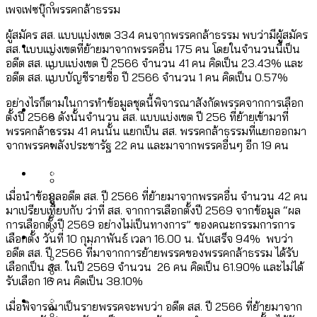
เพจเฟซบุ๊กพรรคกล้าธรรม
ลัดวงจรมากที่สุด
เมื่อแยกท่องเที่ยวออกจากกีฬา กระทรวง
โลกใบเดียว สิทธิไม่เท่ากัน: กฎหมายการ
ผู้สมัคร สส. แบบแบ่งเขต 334 คนจากพรรคกล้าธรรม พบว่ามีผู้สมัคร
Economy
ใหม่จะมีงบฯ ประมาณเท่าไร
สส. แบบแบ่งเขตที่ย้ายมาจากพรรคอื่น 175 คน โดยในจำนวนนี้เป็น
รับรองเพศของ Transgender ทั่วโลก
อดีต สส. แบบแบ่งเขต ปี 2566 จำนวน 41 คน คิดเป็น 23.43% และ
ประเทศไหนทำได้บ้าง?
อดีต สส. แบบบัญชีรายชื่อ ปี 2566 จำนวน 1 คน คิดเป็น 0.57%
สวนสาธารณะและพื้นที่สีเขียวใน กทม. เพิ่ม
เมกะโปรเจ็กต์ของ กทม. ในช่วงที่มีการใช้
อย่างไรก็ตามในการทำข้อมูลชุดนี้พิจารณาสังกัดพรรคจากการเลือก
Future
ขึ้นและเข้าถึงได้มากน้อยแค่ไหน
สมุดจดการบ้าน ส.ก. 2569 : แต่ละเขตมี
ตั้งปี 2566 ดังนั้นจำนวน สส. แบบแบ่งเขต ปี 256 ที่ย้ายเข้ามาที่
งบคาบเกี่ยวในยุคชัชชาติ มีอะไร ใช้งบแค่
พรรคกล้าธรรม 41 คนนั้น แยกเป็น สส. พรรคกล้าธรรมที่แยกออกมา
ปัญหาอะไรที่ ส.ก. ต้องทำการบ้าน
ไหน
จากพรรคพลังประชารัฐ 22 คน และมาจากพรรคอื่นๆ อีก 19 คน
สำรวจ Hate Speech ที่ถูกผลิตซ้ำผ่าน
สังคมผู้สูงอายุไทย [ข้อมูลดิบ]
Database
วิดีโอ AI ในช่วงความขัดแย้งไทย-กัมพูชา
ขยะมูลฝอย 2568 [ข้อมูลดิบ]
[ข้อมูลดิบ]
เมื่อนำข้อมูลอดีต สส. ปี 2566 ที่ย้ายมาจากพรรคอื่น จำนวน 42 คน
Vote62 ขอบคุณประชาชนที่ร่วม
มาเปรียบเทียบกับ ว่าที่ สส. จากการเลือกตั้งปี 2569 จากข้อมูล “ผล
ค่าฝุ่นในกรุงเทพฯ 2025 เทียบกับจำนวน
การเลือกตั้งปี 2569 อย่างไม่เป็นทางการ” ของคณะกรรมการการ
สังเกตการณ์การเลือกตั้งชวนคุยกันถึงบท
สังคมผู้สูงอายุไทย [ข้อมูลดิบ]
Project
ควันบุหรี่ที่เข้าปอด [ข้อมูลดิบ]
สำรวจสังคมผู้สูงอายุไทย : 6 จังหวัดเป็น
เลือกตั้ง วันที่ 10 กุมภาพันธ์ เวลา 16.00 น. นับเสร็จ 94% พบว่า
เรียนที่เราได้รับจากเลือกตั้ง กรุงเทพฯ –
ขยะของคน กทม. ที่ยังถูกนำไปทิ้งที่
อดีต สส. ปี 2566 ที่มาจากการย้ายพรรคของพรรคกล้าธรรม ได้รับ
สังคมสูงวัยระดับสุดยอด และ 64 จังหวัดที่
Bangkok Index
ความเกลียดชังที่ขายได้ : สำรวจ Hate
เลือกเป็น สส. ในปี 2569 จำนวน 26 คน คิดเป็น 61.90% และไม่ได้
พัทยา
ฉะเชิงเทรา นครปฐม และล่าสุดที่กาญจนบุรี
ตายมากกว่าเกิด
Bangkok Index 2022
รับเลือก 16 คน คิดเป็น 38.10%
Speech ที่ถูกผลิตซ้ำผ่านวิดีโอ AI ในช่วง
About Us
สำรวจเหตุไฟไหม้ในกรุงเทพฯ 2568
DEMO Thailand
ความขัดแย้งไทย-กัมพูชา
สำรวจเศรษฐกิจในกรุงเทพฯ ผ่าน
เมื่อพิจารณาเป็นรายพรรคจะพบว่า อดีต สส. ปี 2566 ที่ย้ายมาจาก