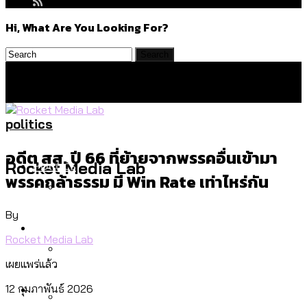
Hi, What Are You Looking For?
politics
อดีต สส. ปี 66 ที่ย้ายจากพรรคอื่นเข้ามา
Politics
Rocket Media Lab
พรรคกล้าธรรม มี Win Rate เท่าไหร่กัน
By
สำรวจร่างงบปี 70 ของ กทม. สำนักการ
Environment
จราจรฯ เพิ่ม 150% มีเพียง 5 เขตที่งบเพิ่ม
Rocket Media Lab
โดยเขตจตุจักรสูงสุด
เผยแพร่แล้ว
สำรวจเหตุไฟไหม้ในกรุงเทพฯ ส่วนใหญ่มา
Culture
12 กุมภาพันธ์ 2026
จากไฟฟ้าลัดวงจร เขตจตุจักรเกิดไฟฟ้า