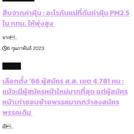
สืบจากค่าฝุ่น : อะไรกันแน่ที่ดันค่าฝุ่น PM2.5
ใน กทม. ให้พุ่งสูง
จาก...
6 กุมภาพันธ์ 2023
politics
เลือกตั้ง ’66 ผู้สมัคร ส.ส. เขต 4,781 คน :
แม้จะมีผู้สมัครหน้าใหม่มากที่สุด แต่ผู้สมัคร
หน้าเก่าชอบย้ายพรรคมากกว่าลงสมัคร
พรรคเดิม
เปิ...