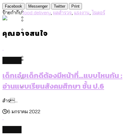
[ข้อมูลดิบ]
Bangkok Index 2025
Facebook
Messenger
Twitter
Print
กทม. มีอำนาจแค่ไหน ในการแก้ปัญหาให้คน
งบระบายน้ำ-ป้องกันน้ำท่วม 4 ปี (2566-
กรุงเทพฯ เมืองสังคมผู้สูงอายุ [ข้อมูลดิบ]
ป้ายกำกับ:
food delivery
,
ผลสำรวจ
,
แรงงาน
,
ไรเดอร์
ที่อาศัยอยู่ในกรุงเทพฯ
2569) ของ กทม. ในยุคชัชชาติ ลงเขตไหน
กรุงเทพฯ เมืองคอนเสิร์ต : สำรวจ
ทำอะไรบ้าง
คำนำหน้านามและกฎหมายสมรสเท่าเทียม
คุณอาจสนใจ
คอนเสิร์ตและแฟนมีตติ้งในไทยจำนวน 526
สำรวจงบประมาณรายเขตในกรุงเทพฯ
[ข้อมูลดิบ]
งาน ตั้งแต่ปี 2023-2024
ผ่าน Bangkok Index 2025
กรุงเทพฯ เมืองสังคมผู้สูงอายุ : 36 เขตมี
คนตายมากกว่าคนเกิด 18 เขตเป็นสังคมผู้
culture
สูงอายุระดับสุดยอด
กรุงเทพฯ เมืองสังคมผู้สูงอายุ [ข้อมูลดิบ]
ปีนกำแพงส่องซีรีส์จีน: จีนส่งออกภาพ
สำรวจรายได้จากการจัดเก็บภาษีใน
เด็กเอ๋ยเด็กดีต้องมีหน้าที่…แบบไหนกัน :
ลักษณ์แบบไหนสู่สายตาโลก
กรุงเทพฯ ผ่าน Bangkok Index 2025
อ่านแบบเรียนสังคมศึกษา ชั้น ป.6
Bangkok Index 2025 : อันดับความน่าอยู่
ของ 50 เขตในกรุงเทพฯ
สวนสาธารณะและพื้นที่สีเขียวใน กทม.
สำร...
[ข้อมูลดิบ]
6 มกราคม 2022
culture