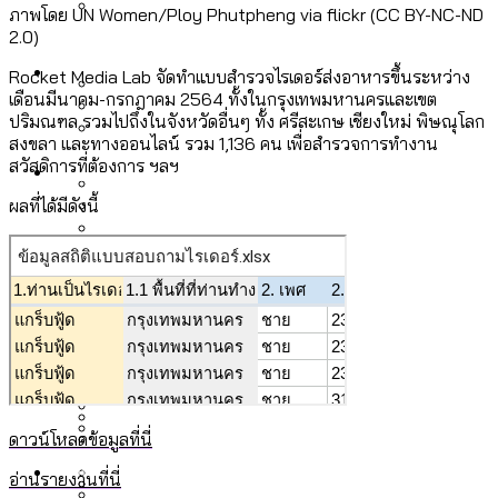
ภาพโดย UN Women/Ploy Phutpheng via flickr (CC BY-NC-ND
ลัดวงจรมากที่สุด
เมื่อแยกท่องเที่ยวออกจากกีฬา กระทรวง
2.0)
โลกใบเดียว สิทธิไม่เท่ากัน: กฎหมายการ
Economy
ใหม่จะมีงบฯ ประมาณเท่าไร
Rocket Media Lab จัดทำแบบสำรวจไรเดอร์ส่งอาหารขึ้นระหว่าง
รับรองเพศของ Transgender ทั่วโลก
เดือนมีนาคม-กรกฎาคม 2564 ทั้งในกรุงเทพมหานครและเขต
ประเทศไหนทำได้บ้าง?
ปริมณฑล รวมไปถึงในจังหวัดอื่นๆ ทั้ง ศรีสะเกษ เชียงใหม่ พิษณุโลก
สวนสาธารณะและพื้นที่สีเขียวใน กทม. เพิ่ม
สงขลา และทางออนไลน์ รวม 1,136 คน เพื่อสำรวจการทำงาน
เมกะโปรเจ็กต์ของ กทม. ในช่วงที่มีการใช้
Future
ขึ้นและเข้าถึงได้มากน้อยแค่ไหน
สวัสดิการที่ต้องการ ฯลฯ
สมุดจดการบ้าน ส.ก. 2569 : แต่ละเขตมี
งบคาบเกี่ยวในยุคชัชชาติ มีอะไร ใช้งบแค่
ผลที่ได้มีดังนี้
ปัญหาอะไรที่ ส.ก. ต้องทำการบ้าน
ไหน
สำรวจ Hate Speech ที่ถูกผลิตซ้ำผ่าน
สังคมผู้สูงอายุไทย [ข้อมูลดิบ]
Database
วิดีโอ AI ในช่วงความขัดแย้งไทย-กัมพูชา
ขยะมูลฝอย 2568 [ข้อมูลดิบ]
[ข้อมูลดิบ]
Vote62 ขอบคุณประชาชนที่ร่วม
ค่าฝุ่นในกรุงเทพฯ 2025 เทียบกับจำนวน
สังเกตการณ์การเลือกตั้งชวนคุยกันถึงบท
สังคมผู้สูงอายุไทย [ข้อมูลดิบ]
Project
ควันบุหรี่ที่เข้าปอด [ข้อมูลดิบ]
สำรวจสังคมผู้สูงอายุไทย : 6 จังหวัดเป็น
เรียนที่เราได้รับจากเลือกตั้ง กรุงเทพฯ –
ขยะของคน กทม. ที่ยังถูกนำไปทิ้งที่
สังคมสูงวัยระดับสุดยอด และ 64 จังหวัดที่
Bangkok Index
ความเกลียดชังที่ขายได้ : สำรวจ Hate
พัทยา
ฉะเชิงเทรา นครปฐม และล่าสุดที่กาญจนบุรี
ตายมากกว่าเกิด
Bangkok Index 2022
ดาวน์โหลดข้อมูลที่นี่
Speech ที่ถูกผลิตซ้ำผ่านวิดีโอ AI ในช่วง
About Us
สำรวจเหตุไฟไหม้ในกรุงเทพฯ 2568
DEMO Thailand
ความขัดแย้งไทย-กัมพูชา
สำรวจเศรษฐกิจในกรุงเทพฯ ผ่าน
อ่านรายงานที่นี่