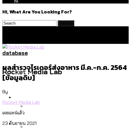
Hi, What Are You Looking For?
database
ผลสำรวจไรเดอร์ส่งอาหาร มี.ค.-ก.ค. 2564
Politics
Rocket Media Lab
[ข้อมูลดิบ]
By
สำรวจร่างงบปี 70 ของ กทม. สำนักการ
Environment
จราจรฯ เพิ่ม 150% มีเพียง 5 เขตที่งบเพิ่ม
Rocket Media Lab
โดยเขตจตุจักรสูงสุด
เผยแพร่แล้ว
สำรวจเหตุไฟไหม้ในกรุงเทพฯ ส่วนใหญ่มา
Culture
23 กันยายน 2021
จากไฟฟ้าลัดวงจร เขตจตุจักรเกิดไฟฟ้า