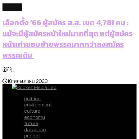
politics
เลือกตั้ง ’66 ผู้สมัคร ส.ส. เขต 4,781 คน :
แม้จะมีผู้สมัครหน้าใหม่มากที่สุด แต่ผู้สมัคร
หน้าเก่าชอบย้ายพรรคมากกว่าลงสมัคร
พรรคเดิม
เปิ...
10 พฤษภาคม 2023
politics
environment
culture
economy
future
database
project