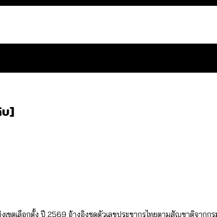
ิบ]
สำนักการจราจรฯ เพิ่ม 150% มีเพียง 5 เขตที่งบเพิ่ม โ
 ส่วนใหญ่มาจากไฟฟ้าลัดวงจร เขตจตุจักรเกิดไฟฟ้าล
ีฬา กระทรวงใหม่จะมีงบฯ ประมาณเท่าไร
น: กฎหมายการรับรองเพศของ Transgender ทั่วโลก ประเ
ขตเลือกตั้ง ปี 2569 อ้างอิงชุดตัวเลขประชากรไทยตามสัญชาติจาก