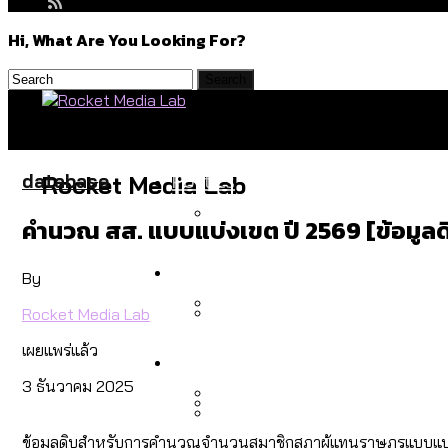
Hi, What Are You Looking For?
Politics
database
Rocket Media Lab
คำนวณ สส. แบบแบ่งเขต ปี 2569 [ข้อมูลด
สำรวจร่างงบปี 70 ของ กทม. 
Environment
By
Rocket Media Lab
สำรวจเหตุไฟไหม้ในกรุงเทพฯ
เผยแพร่แล้ว
Culture
เมื่อแยกท่องเที่ยวออกจากก
3 ธันวาคม 2025
โลกใบเดียว สิทธิไม่เท่ากั
ข้อมูลดิบสำหรับการคำนวณจำนวนสมาชิกสภาผู้แทนราษฎรแบบแบ่งเ