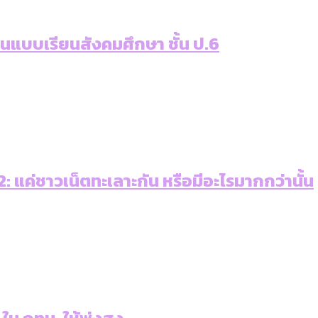
เท่าเทียม [ข้อมูลดิบ]
ายุ : 36 เขตมีคนตายมากกว่าคนเกิด 18 เขตเป็นสังคมผู้
ภาษีในกรุงเทพฯ ผ่าน Bangkok Index 2025
่านแบบเรียนสังคมศึกษา ชั้น ป.6
ุ [ข้อมูลดิบ]
ับความน่าอยู่ของ 50 เขตในกรุงเทพฯ
ใน กทม. [ข้อมูลดิบ]
 แค่ชาวเน็ตทะเลาะกัน หรือมีอะไรมากกว่านั้น