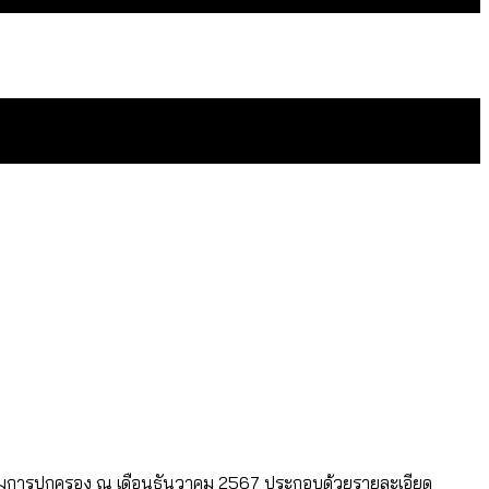
ดยเขตจตุจักรสูงสุด
ัดวงจรมากที่สุด
ทศไหนทำได้บ้าง?
กรมการปกครอง ณ เดือนธันวาคม 2567 ประกอบด้วยรายละเอียด