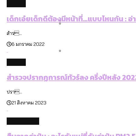
culture
คำนำหน้านามและกฎหมายสมรส
กรุงเทพฯ เมืองสังคมผู้สูงอ
สำรวจรายได้จากการจัดเก็บ
เด็กเอ๋ยเด็กดีต้องมีหน้าที่…แบบไหนกัน : อ
สำร...
กรุงเทพฯ เมืองสังคมผู้สูงอาย
Bangkok Index 2025 : อันด
6 มกราคม 2022
culture
สวนสาธารณะและพื้นที่สีเขียว
สำรวจปรากฏการณ์ทัวร์ลง ครึ่งปีหลัง 2022:
ปรา...
21 สิงหาคม 2023
environment