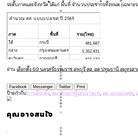
Economy
สวนสาธารณะและพื้นที่สีเขียว
สมุดจดการบ้าน ส.ก. 2569 : 
ระดับภาคและจังหวัด ได้แก่ พื้นที่ จำนวนประชากรทั้งหมด (เฉพา
เมกะโปรเจ็กต์ของ กทม. ในช่ว
Future
สำรวจ Hate Speech ที่ถูกผล
ขยะมูลฝอย 2568 [ข้อมูลดิบ
Vote62 ขอบคุณประชาชนที่ร่ว
สังคมผู้สูงอายุไทย [ข้อมูลดิ
Database
ค่าฝุ่นในกรุงเทพฯ 2025 เทียบ
ความเกลียดชังที่ขายได้ : ส
ขยะของคน กทม. ที่ยังถูกนำไป
กทม. มีอำนาจแค่ไหน ในการแก
อ่าน
เลือกตั้ง 69 นครศรีธรรมราช ลพบุรี สส. ลด ปทุมธานี สมุทรสาคร
สังคมผู้สูงอายุไทย [ข้อมูลดิ
Project
สำรวจสังคมผู้สูงอายุไทย : 6
สำรวจเศรษฐกิจในกรุงเทพฯ
Facebook
Messenger
Twitter
Print
กรุงเทพฯ เมืองคอนเสิร์ต :
งบระบายน้ำ-ป้องกันน้ำท่วม 
Bangkok Index
ป้ายกำกับ:
การเลือกตั้ง
,
สมาชิกสภาผู้แทนราษฎร
,
สส. แบบแบ่งเขต
,
เ
Bangkok Index 2022
About Us
สำรวจเหตุไฟไหม้ในกรุงเทพฯ
DEMO Thailand
คุณอาจสนใจ
กรุงเทพฯ เมืองสังคมผู้สูงอาย
สำรวจงบประมาณรายเขตในก
ปีนกำแพงส่องซีรีส์จีน: จี