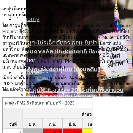
ลัดวงจรมากที่สุด
เมื่อแยกท่องเที่ยวออกจากกีฬา กระทรวง
ค่าฝุ่นที่คนกรุงเทพฯ ที่สูดเข้าไปในแต่ละวัน เมื่อลองเทียบกับปริมาณ
การสูบบุหรี่แล้วจะได้จำนวนเท่าไร
Economy
ใหม่จะมีงบฯ ประมาณเท่าไร
โดยค่าฝุ่นที่ยกมานี้ อ้างอิงจากเว็บไซต์ The World Air Quality Index
Project ซึ่งเป็นค่ามาตรฐานเฉลี่ย 24 ชั่วโมง และได้นำมาเปรียบเทียบ
สวนสาธารณะและพื้นที่สีเขียวใน กทม. เพิ่ม
กับปริมาณการสูบบุหรี่ตามทฤษฎีของ Dr. Richard A. Muller นักวิจัย
เมกะโปรเจ็กต์ของ กทม. ในช่วงที่มีการใช้
ชาวอเมริกันจากสถาบันวิจัยสภาพอากาศ Berkeley Earth แห่ง
Future
ขึ้นและเข้าถึงได้มากน้อยแค่ไหน
สมุดจดการบ้าน ส.ก. 2569 : แต่ละเขตมี
มหาวิทยาลัยแคลิฟอร์เนีย เบิร์กลีย์ ซึ่งคำนวณเปรียบเทียบปริมาณฝุ่น
งบคาบเกี่ยวในยุคชัชชาติ มีอะไร ใช้งบแค่
ละอองขนาดเล็กที่ทำให้เกิดมลพิษทางอากาศหรือ PM 2.5 กับ
ปัญหาอะไรที่ ส.ก. ต้องทำการบ้าน
ไหน
ปริมาณการสูบบุหรี่ พบว่า ค่าฝุ่น PM 2.5 22 ไมโครกรัมต่อลูกบาศก์
เมตร เทียบได้กับการสูบบุหรี่ 1 มวน
สังคมผู้สูงอายุไทย [ข้อมูลดิบ]
Database
ขยะมูลฝอย 2568 [ข้อมูลดิบ]
เมื่อนำค่าฝุ่นแบบค่ามาตรฐานเฉลี่ย 24 ชั่วโมงในแต่ละวันของปี
2023 มาคำนวณเปรียบเทียบตามเกณฑ์ของ Dr. Richard Muller ก็จะ
Vote62 ขอบคุณประชาชนที่ร่วม
ค่าฝุ่นในกรุงเทพฯ 2025 เทียบกับจำนวน
ได้ผลลัพธ์ตามในตารางดังต่อไปนี้
สังเกตการณ์การเลือกตั้งชวนคุยกันถึงบท
สังคมผู้สูงอายุไทย [ข้อมูลดิบ]
Project
ควันบุหรี่ที่เข้าปอด [ข้อมูลดิบ]
สำรวจสังคมผู้สูงอายุไทย : 6 จังหวัดเป็น
เรียนที่เราได้รับจากเลือกตั้ง กรุงเทพฯ –
ขยะของคน กทม. ที่ยังถูกนำไปทิ้งที่
สังคมสูงวัยระดับสุดยอด และ 64 จังหวัดที่
Bangkok Index
โลกใบเดียว สิทธิไม่เท่ากัน: กฎหมายการ
พัทยา
ฉะเชิงเทรา นครปฐม และล่าสุดที่กาญจนบุรี
ตายมากกว่าเกิด
Bangkok Index 2022
รับรองเพศของ Transgender ทั่วโลก
About Us
สำรวจเหตุไฟไหม้ในกรุงเทพฯ 2568
DEMO Thailand
ประเทศไหนทำได้บ้าง?
สำรวจเศรษฐกิจในกรุงเทพฯ ผ่าน