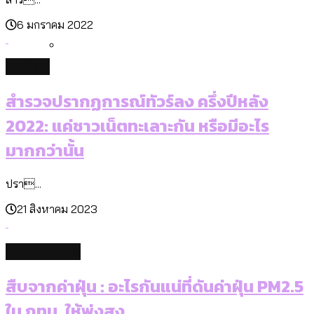
งาน ตั้งแต่ปี 2023-2024
6 มกราคม 2022
culture
ปีนกำแพงส่องซีรีส์จีน: จีนส่งออกภาพ
ลักษณ์แบบไหนสู่สายตาโลก
สำรวจปรากฏการณ์ทัวร์ลง ครึ่งปีหลัง
2022: แค่ชาวเน็ตทะเลาะกัน หรือมีอะไร
มากกว่านั้น
ปรา...
21 สิงหาคม 2023
environment
สืบจากค่าฝุ่น : อะไรกันแน่ที่ดันค่าฝุ่น PM2.5
ใน กทม. ให้พุ่งสูง