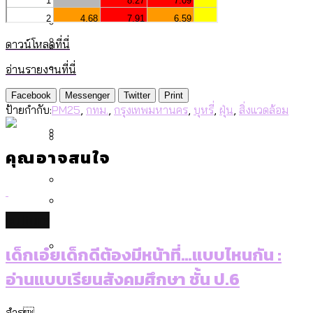
[ข้อมูลดิบ]
Bangkok Index 2025
กทม. มีอำนาจแค่ไหน ในการแก้ปัญหาให้คน
งบระบายน้ำ-ป้องกันน้ำท่วม 4 ปี (2566-
กรุงเทพฯ เมืองสังคมผู้สูงอายุ [ข้อมูลดิบ]
ที่อาศัยอยู่ในกรุงเทพฯ
2569) ของ กทม. ในยุคชัชชาติ ลงเขตไหน
ดาวน์โหลดที่นี่
สำรวจ Hate Speech ที่ถูกผลิตซ้ำผ่าน
ทำอะไรบ้าง
อ่านรายงานที่นี่
คำนำหน้านามและกฎหมายสมรสเท่าเทียม
วิดีโอ AI ในช่วงความขัดแย้งไทย-กัมพูชา
สำรวจงบประมาณรายเขตในกรุงเทพฯ
[ข้อมูลดิบ]
[ข้อมูลดิบ]
Facebook
Messenger
Twitter
Print
ผ่าน Bangkok Index 2025
กรุงเทพฯ เมืองสังคมผู้สูงอายุ : 36 เขตมี
ป้ายกำกับ:
PM25
,
กทม.
,
กรุงเทพมหานคร
,
บุหรี่
,
ฝุ่น
,
สิ่งแวดล้อม
คนตายมากกว่าคนเกิด 18 เขตเป็นสังคมผู้
สูงอายุระดับสุดยอด
คุณอาจสนใจ
กรุงเทพฯ เมืองสังคมผู้สูงอายุ [ข้อมูลดิบ]
ความเกลียดชังที่ขายได้ : สำรวจ Hate
สำรวจรายได้จากการจัดเก็บภาษีใน
Speech ที่ถูกผลิตซ้ำผ่านวิดีโอ AI ในช่วง
กรุงเทพฯ ผ่าน Bangkok Index 2025
ความขัดแย้งไทย-กัมพูชา
Bangkok Index 2025 : อันดับความน่าอยู่
culture
ของ 50 เขตในกรุงเทพฯ
สวนสาธารณะและพื้นที่สีเขียวใน กทม.
เด็กเอ๋ยเด็กดีต้องมีหน้าที่…แบบไหนกัน :
[ข้อมูลดิบ]
อ่านแบบเรียนสังคมศึกษา ชั้น ป.6
กรุงเทพฯ เมืองคอนเสิร์ต : สำรวจ
คอนเสิร์ตและแฟนมีตติ้งในไทยจำนวน 526
สำร...