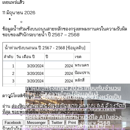
เผยแพร่แล้ว
ลัดวงจรมากที่สุด
เมื่อแยกท่องเที่ยวออกจากกีฬา กระทรวง
11 มิถุนายน 2026
โลกใบเดียว สิทธิไม่เท่ากัน: กฎหมายการ
Economy
ใหม่จะมีงบฯ ประมาณเท่าไร
รับรองเพศของ Transgender ทั่วโลก
ข้อมูลน้ำท่วมขังบนถนนสายหลักของกรุงเทพมหานครในความรับผิด
ประเทศไหนทำได้บ้าง?
สวนสาธารณะและพื้นที่สีเขียวใน กทม. เพิ่ม
ชอบของสำนักระบายน้ำ ปี 2567 – 2568
เมกะโปรเจ็กต์ของ กทม. ในช่วงที่มีการใช้
Future
ขึ้นและเข้าถึงได้มากน้อยแค่ไหน
สมุดจดการบ้าน ส.ก. 2569 : แต่ละเขตมี
งบคาบเกี่ยวในยุคชัชชาติ มีอะไร ใช้งบแค่
ปัญหาอะไรที่ ส.ก. ต้องทำการบ้าน
ไหน
สำรวจ Hate Speech ที่ถูกผลิตซ้ำผ่าน
สังคมผู้สูงอายุไทย [ข้อมูลดิบ]
Database
วิดีโอ AI ในช่วงความขัดแย้งไทย-กัมพูชา
ขยะมูลฝอย 2568 [ข้อมูลดิบ]
[ข้อมูลดิบ]
Vote62 ขอบคุณประชาชนที่ร่วม
ค่าฝุ่นในกรุงเทพฯ 2025 เทียบกับจำนวน
สังเกตการณ์การเลือกตั้งชวนคุยกันถึงบท
สังคมผู้สูงอายุไทย [ข้อมูลดิบ]
Project
ควันบุหรี่ที่เข้าปอด [ข้อมูลดิบ]
สำรวจสังคมผู้สูงอายุไทย : 6 จังหวัดเป็น
ดาวน์โหลดข้อมูล
ที่นี่
เรียนที่เราได้รับจากเลือกตั้ง กรุงเทพฯ –
สังคมสูงวัยระดับสุดยอด และ 64 จังหวัดที่
Bangkok Index
อ่าน
ส่องปัญหาน้ำท่วมขังกรุงเทพฯ : เขตดินแดงโดนน้ำท่วมขังมาก
ความเกลียดชังที่ขายได้ : สำรวจ Hate
พัทยา
ที่สุด ซอยพหลโยธิน 60/1 เจอท่วมซ้ำซากบ่อยที่สุด
ตายมากกว่าเกิด
Bangkok Index 2022
Speech ที่ถูกผลิตซ้ำผ่านวิดีโอ AI ในช่วง
About Us
สำรวจเหตุไฟไหม้ในกรุงเทพฯ 2568
DEMO Thailand
Facebook
Messenger
Twitter
Print
ความขัดแย้งไทย-กัมพูชา
สำรวจเศรษฐกิจในกรุงเทพฯ ผ่าน
ป้ายกำกับ:
กทม.
,
กรุงเทพมหานคร
,
การเลือกตั้ง
,
งบน้ำท่วม
,
น้ำท่วม