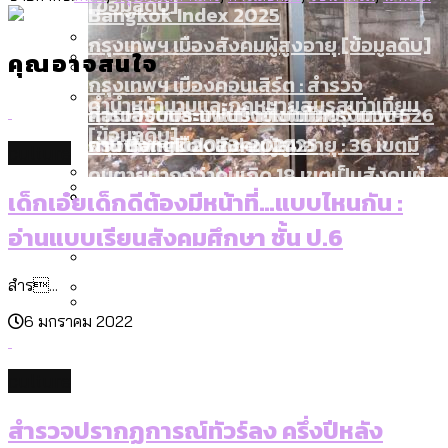
[ข้อมูลดิบ]
Bangkok Index 2025
กทม. มีอำนาจแค่ไหน ในการแก้ปัญหาให้คน
กรุงเทพฯ เมืองสังคมผู้สูงอายุ [ข้อมูลดิบ]
คุณอาจสนใจ
ที่อาศัยอยู่ในกรุงเทพฯ
กรุงเทพฯ เมืองคอนเสิร์ต : สำรวจ
คำนำหน้านามและกฎหมายสมรสเท่าเทียม
คอนเสิร์ตและแฟนมีตติ้งในไทยจำนวน 526
สำรวจงบประมาณรายเขตในกรุงเทพฯ
[ข้อมูลดิบ]
งาน ตั้งแต่ปี 2023-2024
ผ่าน Bangkok Index 2025
กรุงเทพฯ เมืองสังคมผู้สูงอายุ : 36 เขตมี
culture
คนตายมากกว่าคนเกิด 18 เขตเป็นสังคมผู้
เด็กเอ๋ยเด็กดีต้องมีหน้าที่…แบบไหนกัน :
สูงอายุระดับสุดยอด
ขยะของคน กทม. ที่ยังถูกนำไปทิ้งที่
อ่านแบบเรียนสังคมศึกษา ชั้น ป.6
กรุงเทพฯ เมืองสังคมผู้สูงอายุ [ข้อมูลดิบ]
ปีนกำแพงส่องซีรีส์จีน: จีนส่งออกภาพ
สำรวจรายได้จากการจัดเก็บภาษีใน
ฉะเชิงเทรา นครปฐม และล่าสุดที่กาญจนบุรี
ลักษณ์แบบไหนสู่สายตาโลก
กรุงเทพฯ ผ่าน Bangkok Index 2025
สำร...
Bangkok Index 2025 : อันดับความน่าอยู่
6 มกราคม 2022
ของ 50 เขตในกรุงเทพฯ
สวนสาธารณะและพื้นที่สีเขียวใน กทม.
งบระบายน้ำ-ป้องกันน้ำท่วม 4 ปี (2566-
[ข้อมูลดิบ]
2569) ของ กทม. ในยุคชัชชาติ ลงเขตไหน
culture
ทำอะไรบ้าง
สำรวจปรากฏการณ์ทัวร์ลง ครึ่งปีหลัง