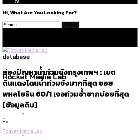
Hi, What Are You Looking For?
database
ส่องปัญหาน้ำท่วมขังกรุงเทพฯ : เขต
Politics
Rocket Media Lab
ดินแดงโดนน้ำท่วมขังมากที่สุด ซอย
พหลโยธิน 60/1 เจอท่วมซ้ำซากบ่อยที่สุด
สำรวจร่างงบปี 70 ของ กทม. สำนักการ
Environment
[ข้อมูลดิบ]
จราจรฯ เพิ่ม 150% มีเพียง 5 เขตที่งบเพิ่ม
โดยเขตจตุจักรสูงสุด
By
สำรวจเหตุไฟไหม้ในกรุงเทพฯ ส่วนใหญ่มา
Culture
Rocket Media Lab
จากไฟฟ้าลัดวงจร เขตจตุจักรเกิดไฟฟ้า