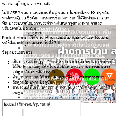
vacharapongw via Freepik
ลัดวงจรมากที่สุด
เมื่อแยกท่องเที่ยวออกจากกีฬา กระทรวง
โลกใบเดียว สิทธิไม่เท่ากัน: กฎหมายการ
ในปี 2558 ขสมก. เสนอแผนฟื้นฟู ขสมก. โดยจะมีการปรับปรุงเส้น
Economy
ใหม่จะมีงบฯ ประมาณเท่าไร
ทางการเดินรถ ซึ่งต่อมา กรมการขนส่งทางบกก็ได้จัดทำแผนแม่บท
รับรองเพศของ Transgender ทั่วโลก
พัฒนาระบบรถโดยสารประจําทางในเขตกรุงเทพมหานครและ
ประเทศไหนทำได้บ้าง?
ปริมณฑลในปี 2559
สวนสาธารณะและพื้นที่สีเขียวใน กทม. เพิ่ม
เมกะโปรเจ็กต์ของ กทม. ในช่วงที่มีการใช้
Rocket Media Lab ชวนดูข้อมูลรถเมล์ในกรุงเทพฯ และปริมณฑล
Future
ขึ้นและเข้าถึงได้มากน้อยแค่ไหน
หลังมีแผนปฏิรูปออกมานานถึง 7 ปี
งบคาบเกี่ยวในยุคชัชชาติ มีอะไร ใช้งบแค่
ไหน
ข้อมูลประกอบด้วย
สำรวจ Hate Speech ที่ถูกผลิตซ้ำผ่าน
สังคมผู้สูงอายุไทย [ข้อมูลดิบ]
เส้นทางรถเมล์ปฏิรูป 276 เส้นทาง รายละเอียดของบริษัทเดิมที่
Database
วิดีโอ AI ในช่วงความขัดแย้งไทย-กัมพูชา
ขยะมูลฝอย 2568 [ข้อมูลดิบ]
ได้สัมปทาน และบริษัทใหม่ที่ได้สัมปทาน สถานะการเดินทาง
[ข้อมูลดิบ]
รูปแบบเส้นทางที่มีการปรับ
จำนวนสายรถเมล์ที่ผ่านแต่ละเขต ทั้ง 50 เขตในกรุงเทพฯ
ค่าฝุ่นในกรุงเทพฯ 2025 เทียบกับจำนวน
สัดส่วนสัมปทานปัจจุบัน
สังคมผู้สูงอายุไทย [ข้อมูลดิบ]
Project
ควันบุหรี่ที่เข้าปอด [ข้อมูลดิบ]
สำรวจสังคมผู้สูงอายุไทย : 6 จังหวัดเป็น
สายรถเมล์ที่ได้รับผลกระทบหลังเปลี่ยนจากมือ ขสมก. ไปอยู่กับ
ขยะของคน กทม. ที่ยังถูกนำไปทิ้งที่
เอกชน
สังคมสูงวัยระดับสุดยอด และ 64 จังหวัดที่
Bangkok Index
ความเกลียดชังที่ขายได้ : สำรวจ Hate
ฉะเชิงเทรา นครปฐม และล่าสุดที่กาญจนบุรี
ตายมากกว่าเกิด
Bangkok Index 2022
Speech ที่ถูกผลิตซ้ำผ่านวิดีโอ AI ในช่วง
About Us
สำรวจเหตุไฟไหม้ในกรุงเทพฯ 2568
DEMO Thailand
ความขัดแย้งไทย-กัมพูชา
สำรวจเศรษฐกิจในกรุงเทพฯ ผ่าน
สมุดจดการบ้าน ส.ก. 2569 : แต่ละเขตมี