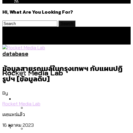
Hi, What Are You Looking For?
database
ข้อมูลสายรถเมล์ในกรุงเทพฯ กับแผนปฏิ
Politics
Rocket Media Lab
รูปฯ [ข้อมูลดิบ]
By
สำรวจร่างงบปี 70 ของ กทม. สำนักการ
Environment
จราจรฯ เพิ่ม 150% มีเพียง 5 เขตที่งบเพิ่ม
Rocket Media Lab
โดยเขตจตุจักรสูงสุด
เผยแพร่แล้ว
สำรวจเหตุไฟไหม้ในกรุงเทพฯ ส่วนใหญ่มา
Culture
16 ตุลาคม 2023
จากไฟฟ้าลัดวงจร เขตจตุจักรเกิดไฟฟ้า