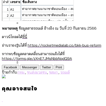
[ข้อมูลดิบ]
Bangkok Index 2025
ปัญหาอะไรที่ ส.ก. ต้องทำการบ้าน
งบระบายน้ำ-ป้องกันน้ำท่วม 4 ปี (2566-
กรุงเทพฯ เมืองสังคมผู้สูงอายุ [ข้อมูลดิบ]
2569) ของ กทม. ในยุคชัชชาติ ลงเขตไหน
กรุงเทพฯ เมืองคอนเสิร์ต : สำรวจ
ทำอะไรบ้าง
คำนำหน้านามและกฎหมายสมรสเท่าเทียม
คอนเสิร์ตและแฟนมีตติ้งในไทยจำนวน 526
สำรวจงบประมาณรายเขตในกรุงเทพฯ
Vote62 ขอบคุณประชาชนที่ร่วม
หมายเหตุ
ข้อมูลสายรถเมล์ อ้างอิง ณ วันที่ 20 กันยายน 2566
[ข้อมูลดิบ]
งาน ตั้งแต่ปี 2023-2024
ผ่าน Bangkok Index 2025
กรุงเทพฯ เมืองสังคมผู้สูงอายุ : 36 เขตมี
สังเกตการณ์การเลือกตั้งชวนคุยกันถึงบท
ดาวน์โหลดได้
ที่นี่
คนตายมากกว่าคนเกิด 18 เขตเป็นสังคมผู้
เรียนที่เราได้รับจากเลือกตั้ง กรุงเทพฯ –
อ่านรายงานได้ที่
https://rocketmedialab.co/bkk-bus-reform
สูงอายุระดับสุดยอด
พัทยา
หากพบข้อมูลคลาดเคลื่อนสามารถแจ้งได้ที่
กรุงเทพฯ เมืองสังคมผู้สูงอายุ [ข้อมูลดิบ]
ปีนกำแพงส่องซีรีส์จีน: จีนส่งออกภาพ
สำรวจรายได้จากการจัดเก็บภาษีใน
https://forms.gle/zXnE7JMsNbbNqdQ9A
ลักษณ์แบบไหนสู่สายตาโลก
กรุงเทพฯ ผ่าน Bangkok Index 2025
Facebook
Messenger
Twitter
Print
Bangkok Index 2025 : อันดับความน่าอยู่
ป้ายกำกับ:
กทม.
,
ขนส่งมวลชน
,
ขสมก.
,
รถเมล์
กทม. มีอำนาจแค่ไหน ในการแก้ปัญหาให้คน
ของ 50 เขตในกรุงเทพฯ
สวนสาธารณะและพื้นที่สีเขียวใน กทม.
ที่อาศัยอยู่ในกรุงเทพฯ
[ข้อมูลดิบ]
คุณอาจสนใจ