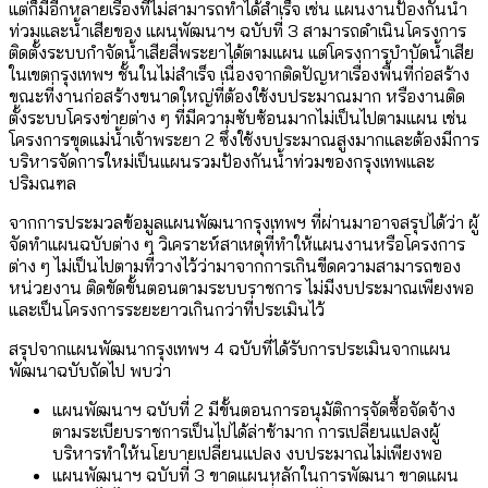
แต่ก็มีอีกหลายเรื่องที่ไม่สามารถทำได้สำเร็จ เช่น แผนงานป้องกันน้ำ
ท่วมและน้ำเสียของ แผนพัฒนาฯ ฉบับที่ 3 สามารถดำเนินโครงการ
ติดตั้งระบบกำจัดน้ำเสียสี่พระยาได้ตามแผน แต่โครงการบำบัดน้ำเสีย
ในเขตกรุงเทพฯ ชั้นในไม่สำเร็จ เนื่องจากติดปัญหาเรื่องพื้นที่ก่อสร้าง
ขณะที่งานก่อสร้างขนาดใหญ่ที่ต้องใช้งบประมาณมาก หรืองานติด
ตั้งระบบโครงข่ายต่าง ๆ ที่มีความซับซ้อนมากไม่เป็นไปตามแผน เช่น
โครงการขุดแม่น้ำเจ้าพระยา 2 ซึ่งใช้งบประมาณสูงมากและต้องมีการ
บริหารจัดการใหม่เป็นแผนรวมป้องกันน้ำท่วมของกรุงเทพและ
ปริมณฑล
จากการประมวลข้อมูลแผนพัฒนากรุงเทพฯ ที่ผ่านมาอาจสรุปได้ว่า ผู้
จัดทำแผนฉบับต่าง ๆ วิเคราะห์สาเหตุที่ทำให้แผนงานหรือโครงการ
ต่าง ๆ ไม่เป็นไปตามที่วางไว้ว่ามาจากการเกินขีดความสามารถของ
หน่วยงาน ติดขัดขั้นตอนตามระบบราชการ ไม่มีงบประมาณเพียงพอ
และเป็นโครงการระยะยาวเกินกว่าที่ประเมินไว้
สรุปจากแผนพัฒนากรุงเทพฯ 4 ฉบับที่ได้รับการประเมินจากแผน
พัฒนาฉบับถัดไป พบว่า
แผนพัฒนาฯ ฉบับที่ 2 มีขั้นตอนการอนุมัติการจัดซื้อจัดจ้าง
ตามระเบียบราชการเป็นไปได้ล่าช้ามาก การเปลี่ยนแปลงผู้
บริหารทำให้นโยบายเปลี่ยนแปลง งบประมาณไม่เพียงพอ
แผนพัฒนาฯ ฉบับที่ 3 ขาดแผนหลักในการพัฒนา ขาดแผน