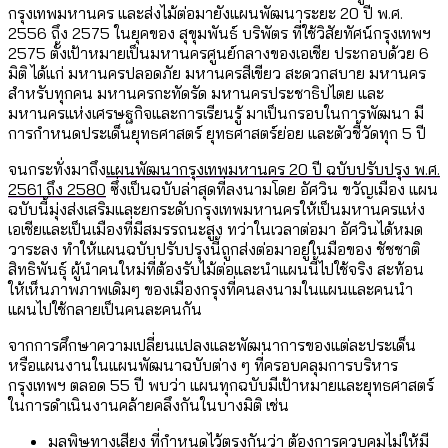
กรุงเทพมหานคร และส่งไม้ต่อมายังแผนพัฒนาระยะ 20 ปี พ.ศ.
2556 ถึง 2575 ในยุคของ สุขุมพันธ์ บริพัตร ที่ใช้วิสัยทัศน์กรุงเทพฯ
2575 ตั้งเป้าหมายเป็นมหานครศูนย์กลางของเอเชีย ประกอบด้วย 6
มิติ ได้แก่ มหานครปลอดภัย มหานครสีเขียว สะดวกสบาย มหานคร
สำหรับทุกคน มหานครกะทัดรัด มหานครประชาธิปไตย และ
มหานครแห่งเศรษฐกิจและการเรียนรู้ มาเป็นกรอบในการพัฒนา มี
การกำหนดประเด็นยุทธศาสตร์ ยุทธศาสตร์ย่อย และตัวชี้วัดทุก 5 ปี
จนกระทั่งมาถึง
แผนพัฒนากรุงเทพมหานคร 20 ปี ฉบับปรับปรุง พ.ศ.
2561 ถึง 2580
ซึ่งเป็นฉบับล่าสุดที่ลงนามโดย อัศวิน ขวัญเมือง แผน
ฉบับนี้มุ่งส่งเสริมและยกระดับกรุงเทพมหานครให้เป็นมหานครแห่ง
เอเชียและเป็นเมืองที่มีสมรรถนะสูง ทว่าในเวลาต่อมา อัศวินได้หมด
วาระลง ทำให้แผนฉบับปรับปรุงนี้ถูกส่งต่อมาอยู่ในมือของ ชัชชาติ
สิทธิพันธุ์ ผู้นำคนใหม่ที่ต้องรับไม้ต่อและนำแผนนี้ไปใช้จริง สะท้อน
ให้เห็นภาพภาพเดิมๆ ของเมืองกรุงที่คนลงนามในแผนและคนนำ
แผนไปใช้กลายเป็นคนละคนกัน
จากการศึกษาความเปลี่ยนแปลงและพัฒนาการของแต่ละประเด็น
หรือแผนงานในแผนพัฒนาฉบับต่าง ๆ ที่ครอบคลุมการบริหาร
กรุงเทพฯ ตลอด 55 ปี พบว่า แผนทุกฉบับมีเป้าหมายและยุทธศาสตร์
ในการดำเนินงานคล้ายคลึงกันในบางมิติ เช่น
มลพิษทางเสียง ที่กำหนดไว้ตรงกันว่า ต้องการควบคุมไม่ให้มี