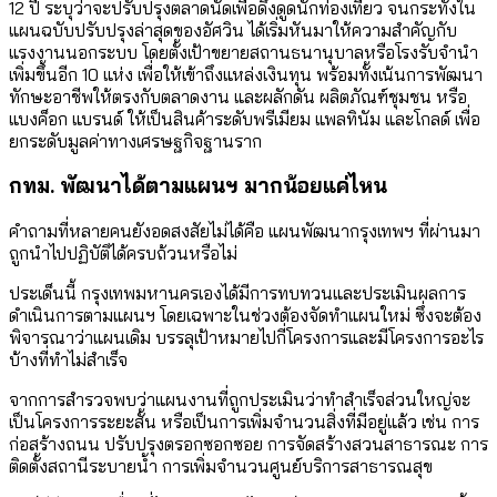
12 ปี ระบุว่าจะปรับปรุงตลาดนัดเพื่อดึงดูดนักท่องเที่ยว จนกระทั่งใน
แผนฉบับปรับปรุงล่าสุดของอัศวิน ได้เริ่มหันมาให้ความสำคัญกับ
แรงงานนอกระบบ โดยตั้งเป้าขยายสถานธนานุบาลหรือโรงรับจำนำ
เพิ่มขึ้นอีก 10 แห่ง เพื่อให้เข้าถึงแหล่งเงินทุน พร้อมทั้งเน้นการพัฒนา
ทักษะอาชีพให้ตรงกับตลาดงาน และผลักดัน ผลิตภัณฑ์ชุมชน หรือ
แบงค็อก แบรนด์ ให้เป็นสินค้าระดับพรีเมียม แพลทินัม และโกลด์ เพื่อ
ยกระดับมูลค่าทางเศรษฐกิจฐานราก
กทม. พัฒนาได้ตามแผนฯ มากน้อยแค่ไหน
คำถามที่หลายคนยังอดสงสัยไม่ได้คือ แผนพัฒนากรุงเทพฯ ที่ผ่านมา
ถูกนำไปปฏิบัติได้ครบถ้วนหรือไม่
ประเด็นนี้ กรุงเทพมหานครเองได้มีการทบทวนและประเมินผลการ
ดำเนินการตามแผนฯ โดยเฉพาะในช่วงต้องจัดทำแผนใหม่ ซึ่งจะต้อง
พิจารณาว่าแผนเดิม บรรลุเป้าหมายไปกี่โครงการและมีโครงการอะไร
บ้างที่ทำไม่สำเร็จ
จากการสำรวจพบว่าแผนงานที่ถูกประเมินว่าทำสำเร็จส่วนใหญ่จะ
เป็นโครงการระยะสั้น หรือเป็นการเพิ่มจำนวนสิ่งที่มีอยู่แล้ว เช่น การ
ก่อสร้างถนน ปรับปรุงตรอกซอกซอย การจัดสร้างสวนสาธารณะ การ
ติดตั้งสถานีระบายน้ำ การเพิ่มจำนวนศูนย์บริการสาธารณสุข