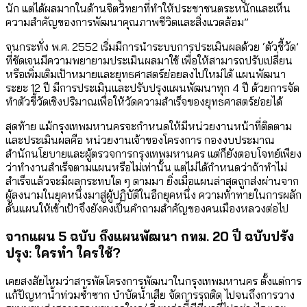
นัก แต่ได้ผลมากในด้านจิตวิทยาที่ทำให้ประชาชนตระหนักและเห็น
ความสำคัญของการพัฒนาคุณภาพชีวิตและสิ่งแวดล้อม”
จนกระทั่ง พ.ศ. 2552 เริ่มมีการนำระบบการประเมินผลด้วย ‘ตัวชี้วัด’
ที่ชัดเจนมีความพยายามประเมินผลมาใช้ เพื่อให้สามารถปรับเปลี่ยน
หรือเพิ่มเติมเป้าหมายและยุทธศาสตร์ย่อยลงไปใหม่ได้ แผนพัฒนา
ระยะ 12 ปี มีการประเมินและปรับปรุงแผนพัฒนาทุก 4 ปี ด้วยการจัด
ทำตัวชี้วัดเชิงปริมาณเพื่อให้วัดความสำเร็จของยุทธศาสตร์ย่อยได้
สุดท้าย แม้กรุงเทพมหานครจะกำหนดให้มีหน่วยงานหน้าที่ติดตาม
และประเมินผลคือ หน่วยงานเจ้าของโครงการ กองงบประมาณ
สำนักนโยบายและผู้ตรวจการกรุงเทพมหานคร แต่ก็ยังตอบโจทย์เพียง
ว่าทำงานสำเร็จตามแผนหรือไม่เท่านั้น แต่ไม่ได้กำหนดว่าถ้าทำไม่
สำเร็จแล้วจะมีผลกระทบใด ๆ ตามมา ยิ่งเมื่อแผนล่าสุดถูกส่งผ่านจาก
ผู้ลงนามในยุคหนึ่งมาสู่ผู้ปฏิบัติในอีกยุคหนึ่ง ความท้าทายในการผลัก
ดันแผนให้เข้าเป้าจึงยังคงเป็นคำถามสำคัญของคนเมืองหลวงต่อไป
จากแผน 5 ฉบับ ถึงแผนพัฒนา กทม. 20 ปี ฉบับปรัง
ปรุง: ใครทำ ใครใช้?
เคยสงสัยไหมว่าสารพัดโครงการพัฒนาในกรุงเทพมหานคร ตั้งแต่การ
แก้ปัญหาน้ำท่วมซ้ำซาก บำบัดน้ำเสีย จัดการรถติด ไปจนถึงการวาง