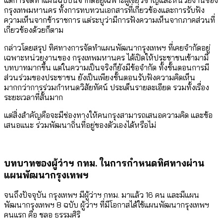
แต่การจัดทำแผนฉบับนี้จำกัดอยู่เฉพาะผู้เชี่ยวชาญและหน่วยงานของ
กรุงเทพมหานคร ทั้งการทบทวนเอกสารที่เกี่ยวข้องและการรับฟัง
ความเห็นจากข้าราชการ แต่ระบุว่ามีการฟังความเห็นจากภาคส่วนที่
เกี่ยวข้องด้วยก็ตาม
กล่าวโดยสรุป ทิศทางการจัดทำแผนพัฒนากรุงเทพฯ ที่เคยจำกัดอยู่
เฉพาะหน่วยงานของ กรุงเทพมหานคร ได้เปิดให้ประชาชนเข้ามามี
บทบาทมากขึ้น แต่ในความเป็นจริงก็ยังมีข้อจำกัด ทั้งขั้นตอนการมี
ส่วนร่วมของประชาชน ยังเป็นเพียงขั้นตอนรับฟังความคิดเห็น
มากกว่าการร่วมกำหนดวิสัยทัศน์ ประเด็นรายละเอียด รวมทั้งเรื่อง
ระยะเวลาที่สั้นมาก
แต่สิ่งสำคัญคือจะมีช่องทางให้คนกรุงสามารถเสนอความคิด และข้อ
เสนอแนะ ร่วมพัฒนาถิ่นที่อยู่ของตัวเองได้หรือไม่
บทบาทของผู้ว่าฯ กทม. ในการกำหนดทิศทางผ่าน
แผนพัฒนากรุงเทพฯ
จนถึงปัจจุบัน กรุงเทพฯ มีผู้ว่าฯ กทม. มาแล้ว 16 คน และมีแผน
พัฒนากรุงเทพฯ 8 ฉบับ ผู้ว่าฯ ที่มีโอกาสได้ใช้แผนพัฒนากรุงเทพฯ
คนแรก คือ ชลอ ธรรมศิริ