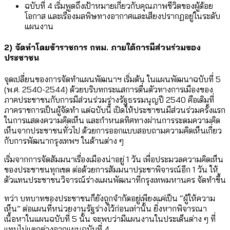
ฉบับที่ 4 เริ่มพูดถึงเป้าหมายเกี่ยวกับคุณภาพชีวิตของผู้ด้อย
โอกาส และเรื่องมลพิษทางอากาศและเสียงปรากฏอยู่ในระดับ
แผนงาน
2) จัดทำโดยข้าราชการ กทม. ภายใต้การมีส่วนร่วมของ
ประชาชน
จุดเปลี่ยนของการจัดทำแผนพัฒนาฯ เริ่มต้น ในแผนพัฒนาฉบับที่ 5
(พ.ศ. 2540-2544) ด้วยบริบทกระแสการตื่นตัวทางการเมืองของ
ภาคประชาชนกับการมีส่วนร่วมร่างรัฐธรรมนุญปี 2540 คือเดิมที่
ภาคราชการเป็นผู้จัดทำ แต่ฉบับนี้ เปิดให้ประชาชนมีส่วนร่วมครั้งแรก
ในการแสดงความคิดเห็น และกำหนดทิศทางผ่านการระดมความคิด
เห็นจากประชาชนทั่วไป ด้วยการออกแบบสอบถามความคิดเห็นเกี่ยว
กับการพัฒนากรุงเทพฯ ในด้านต่าง ๆ
เริ่มจากการจัดสัมมนาเรื่องเมืองน่าอยู่ 1 วัน เพื่อประมวลความคิดเห็น
ของประชาชนทุกเขต ต่อด้วยการสัมมนาประชาพิจารณ์อีก 1 วัน ให้
ตัวแทนประชาชนวิจารณ์ร่างแผนพัฒนาที่กรุงเทพมหานคร จัดทำขึ้น
ทว่า บทบาทของประชาชนก็ยังถูกจำกัดอยู่เพียงแค่เป็น “ผู้ให้ความ
เห็น” ต่อแผนที่หน่วยงานรัฐร่างไว้ก่อนเท่านั้น ยิ่งหากพิจารณา
เนื้อหาในแผนฉบับที่ 5 นั้น จะพบว่ามีแผนงานในประเด็นต่าง ๆ ที่
แทบไม่แตกต่างจากแผนฉบับที่ 4