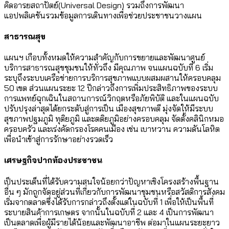
คิดอารยสถาปัตย์(Universal Design) รวมถึงการพัฒนา
แอปพลิเคชันรวมข้อมูลการเดินทางเพื่อช่วยประชาชนวางแผน
สาธารณสุข
แผนฯ เกือบทั้งหมดให้ความสำคัญกับการขยายและพัฒนาศูนย์
บริการสาธารณสุขชุมชนให้ทั่วถึง มีคุณภาพ จนแผนฉบับที่ 6 เริ่ม
ระบุถึงระบบเครือข่ายการบริการสุขภาพแบบผสมผสานให้ครอบคลุม
50 เขต ส่วนแผนระยะ 12 ปีกล่าวถึงการเพิ่มประสิทธิภาพของระบบ
การแพทย์ฉุกเฉินในสถานการณ์วิกฤตหรือภัยพิบัติ และในแผนฉบับ
ปรับปรุงล่าสุดได้ยกระดับสู่การเป็น เมืองสุขภาพดี มุ่งจัดให้มีระบบ
สุขภาพปฐมภูมิ ทุติยภูมิ และตติยภูมิอย่างครอบคลุม จัดตั้งคลินิกหมอ
ครอบครัว และเร่งคัดกรองโรคคนเมือง เช่น เบาหวาน ความดันโลหิต
เพื่อนำเข้าสู่การรักษาอย่างรวดเร็ว
เศรษฐกิจปากท้องประชาชน
เป็นประเด็นที่ได้รับความสนใจน้อยกว่าปัญหาเชิงโครงสร้างพื้นฐาน
อื่น ๆ มักถูกจัดอยู่ส่วนที่เกี่ยวกับการพัฒนาชุมชนหรือสวัสดิการสังคม
เริ่มจากตลาดซึ่งได้รับการกล่าวถึงตั้งแต่ในฉบับที่ 1 เพื่อให้เป็นพื้นที่
ระบายสินค้าการเกษตร จากนั้นในฉบับที่ 2 และ 4 เป็นการพัฒนา
เป็นตลาดเพื่อผู้มีรายได้น้อยและพัฒนาอาชีพ ต่อมาในแผนระยะยาว