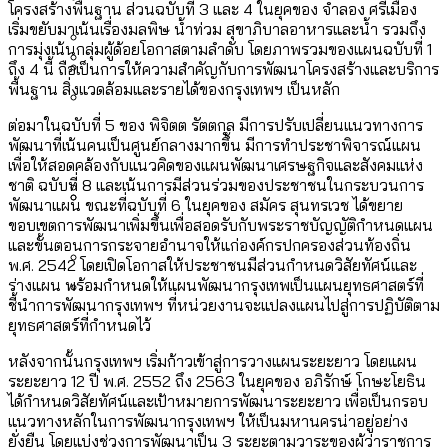
[ข้อมูลดิบ]
โครงสร้างพื้นฐาน ส่วนฉบับที่ 3 และ 4 ในยุคของ จำลอง ศรีเมือง
Bangkok Index 2025
เริ่มขยับมาเน้นเรื่องมลพิษ น้ำท่วม สุขาภิบาลอาหารและน้ำ รวมถึง
กทม. มีอำนาจแค่ไหน ในการแก้ปัญหาให้คน
งบระบายน้ำ-ป้องกันน้ำท่วม 4 ปี (2566-
กรุงเทพฯ เมืองสังคมผู้สูงอายุ [ข้อมูลดิบ]
การมุ่งเน้นกลุ่มผู้ด้อยโอกาสตามลำดับ โดยภาพรวมของแผนฉบับที่ 1
ที่อาศัยอยู่ในกรุงเทพฯ
2569) ของ กทม. ในยุคชัชชาติ ลงเขตไหน
ถึง 4 นี้ ถือเป็นการให้ความสำคัญกับการพัฒนาโครงสร้างและบริการ
กรุงเทพฯ เมืองคอนเสิร์ต : สำรวจ
พื้นฐาน สิ่งแวดล้อมและรายได้ของกรุงเทพฯ เป็นหลัก
ทำอะไรบ้าง
คำนำหน้านามและกฎหมายสมรสเท่าเทียม
คอนเสิร์ตและแฟนมีตติ้งในไทยจำนวน 526
สำรวจงบประมาณรายเขตในกรุงเทพฯ
ต่อมาในฉบับที่ 5 ของ พิจิตต รัตตกุล มีการปรับเปลี่ยนแนวทางการ
[ข้อมูลดิบ]
งาน ตั้งแต่ปี 2023-2024
ผ่าน Bangkok Index 2025
กรุงเทพฯ เมืองสังคมผู้สูงอายุ : 36 เขตมี
พัฒนาที่เน้นคนเป็นศูนย์กลางมากขึ้น มีการทำประชาพิจารณ์แผน
เพื่อให้สอดคล้องกับแนวคิดของแผนพัฒนาเศรษฐกิจและสังคมแห่ง
คนตายมากกว่าคนเกิด 18 เขตเป็นสังคมผู้
ชาติ ฉบับที่ 8 และเน้นการมีส่วนร่วมของประชาชนในกระบวนการ
สูงอายุระดับสุดยอด
พัฒนาแผน ขณะที่ฉบับที่ 6 ในยุคของ สมัคร สุนทรเวช ได้ขยาย
ขอบเขตการพัฒนาเพิ่มขึ้นเพื่อสอดรับกับพระราชบัญญัติกำหนดแผน
กรุงเทพฯ เมืองสังคมผู้สูงอายุ [ข้อมูลดิบ]
ปีนกำแพงส่องซีรีส์จีน: จีนส่งออกภาพ
สำรวจรายได้จากการจัดเก็บภาษีใน
และขั้นตอนการกระจายอำนาจให้แก่องค์กรปกครองส่วนท้องถิ่น
พ.ศ. 2542 โดยเปิดโอกาสให้ประชาชนมีส่วนกำหนดวิสัยทัศน์และ
ลักษณ์แบบไหนสู่สายตาโลก
กรุงเทพฯ ผ่าน Bangkok Index 2025
ร่างแผน พร้อมกำหนดให้แผนพัฒนากรุงเทพเป็นแผนยุทธศาสตร์ที่
Bangkok Index 2025 : อันดับความน่าอยู่
ชี้นำการพัฒนากรุงเทพฯ ที่หน่วยงานจะแปลงแผนไปสู่การปฏิบัติตาม
ยุทธศาสตร์ที่กำหนดไว้
ของ 50 เขตในกรุงเทพฯ
สวนสาธารณะและพื้นที่สีเขียวใน กทม.
[ข้อมูลดิบ]
หลังจากนั้นกรุงเทพฯ เริ่มก้าวเข้าสู่การวางแผนระยะยาว โดยแผน
ระยะยาว 12 ปี พ.ศ. 2552 ถึง 2563 ในยุคของ อภิรักษ์ โกษะโยธิน
ได้กำหนดวิสัยทัศน์และเป้าหมายการพัฒนาระยะยาว เพื่อเป็นกรอบ
แนวทางหลักในการพัฒนากรุงเทพฯ ให้เป็นมหานครน่าอยู่อย่าง
ยั่งยืน โดยแบ่งช่วงการพัฒนาเป็น 3 ระยะตามวาระของผู้ว่าราชการ