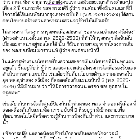
ว่าฯ กทม. ที่มาจากการ
เลือกตั้ง
คนแรก แต่มีระยะเวลาดำรงตำแหน่ง
เพียง 2 ปี จนกระทั่ง ชลอ ธรรมศิริ ผู้ว่าฯ คนต่อมาซึ่งเป็นคนแรกที่มี
โอกาสได้ใช้แผนพัฒนากรุงเทพฯ ฉบับที่ 1 (พ.ศ. 2520-2524) ได้สาน
ต่อนโยบายสร้างสวนสาธารณะสวนจตุจักรให้แล้วเสร็จ
ไม่ต่างจาก ‘โครงการกรุงเทพเมืองสะอาด’ ของ พล.ต.จำลอง ศรีเมือง“
(ดำรงตำแหน่งตั้งแต่ พ.ศ. 2528-2533) ที่ทำให้กรุงเทพฯ ติดอันดับ
เมืองสะอาดน่าอยู่ของโลกได้ นั้น ก็เป็นการขยายมาจากโครงการเดิม
ของ พล.ร.อ.เทียม มกรานนท์ ผู้ว่าฯ คนก่อนหน้านี้
ในแง่การทำงานนโยบายเรื่องความสะอาดเป็นนโยบายที่มีในทุกแผน
อยู่แล้ว ขึ้นอยู่กับว่าผู้ว่าฯ แต่ละคนจะเสนอโครงการใดเพื่อรองรับและ
ดำเนินการตามแผนนั้น เช่นเดียวกันกับนโยบายด้านความสะอาดใน
ยุค พล.ต.จำลอง ศรีเมือง ก็สอดคล้องกับแผนฉบับที่ 3 (พ.ศ. 2525-
2529) ที่มีเป้าหมายว่า “ให้มีการกวาดถนน ตรอก ซอยทุกสายใน
กรุงเทพ”
เช่นเดียวกับการจัดตั้งศูนย์ป้องกันน้ำท่วมของ พล.ต.จำลอง ศรีเมือง ที่
สอดคล้องกันกับแผนพัฒนาฯ ฉบับที่ 3 ที่ระบุว่า มีเป้าหมายเพื่อ
พัฒนาเทคโนโลยีหรือความรู้ด้านการป้องกันน้ำท่วม และการระบาย
น้ำ
หรือการเปลี่ยนตลาดนัดจตุจักรให้กลายเป็นตลาดนัดถาวร มี