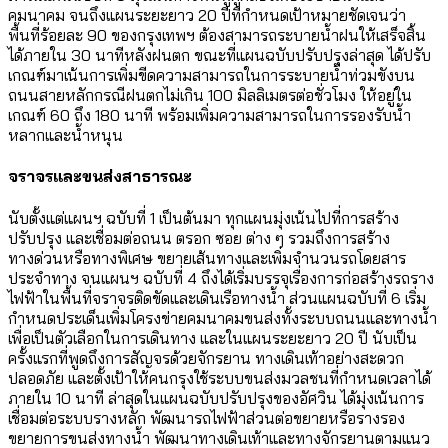
คมนาคม จนถึงแผนระยะยาว 20 ปีที่กำหนดเป้าหมายชัดเจนว่า
พื้นที่ร้อยละ 90 ของกรุงเทพฯ ต้องสามารถระบายน้ำฝนให้เสร็จสิ้น
ได้ภายใน 30 นาทีหลังฝนตก ขณะที่แผนฉบับปรับปรุงล่าสุด ได้ปรับ
เกณฑ์มาเน้นการเพิ่มขีดความสามารถในการระบายน้ำท่วมขังบน
ถนนสายหลักกรณีฝนตกไม่เกิน 100 มิลลิเมตรต่อชั่วโมง ให้อยู่ใน
เกณฑ์ 60 ถึง 180 นาที พร้อมเพิ่มความสามารถในการรองรับน้ำ
หลากและน้ำหนุน
จราจรและขนส่งสาธารณะ
นับตั้งแต่แผนฯ ฉบับที่ 1 เป็นต้นมา ทุกแผนมุ่งเน้นไปที่การสร้าง
ปรับปรุง และเชื่อมต่อถนน ตรอก ซอย ต่าง ๆ รวมถึงการสร้าง
ทางด่วนหรือทางพิเศษ ขยายเส้นทางและเพิ่มจำนวนรถโดยสาร
ประจำทาง จนแผนฯ ฉบับที่ 4 ถึงได้เริ่มบรรจุเรื่องการก่อสร้างรถราง
ไฟฟ้าในพื้นที่จราจรติดขัดและเดินเรือทางน้ำ ส่วนแผนฉบับที่ 6 เริ่ม
กำหนดประเด็นเพิ่มโครงข่ายคมนาคมขนส่งทั้งระบบถนนและทางน้ำ
เพื่อเป็นตัวเลือกในการเดินทาง และในแผนระยะยาว 20 ปี นับเป็น
ครั้งแรกที่พูดถึงการสัญจรด้วยจักรยาน ทางเดินเท้าอย่างสะดวก
ปลอดภัย และตั้งเป้าให้คนกรุงใช้ระบบขนส่งมวลชนที่กำหนดเวลาได้
ภายใน 10 นาที ล่าสุดในแผนฉบับปรับปรุงของอัศวิน ได้มุ่งเน้นการ
เชื่อมต่อระบบรางหลัก พัฒนารถไฟฟ้าส่วนต่อขยายหรือรางรอง
ขยายการขนส่งทางน้ำ พัฒนาทางเดินเท้าและทางจักรยานตามแนว