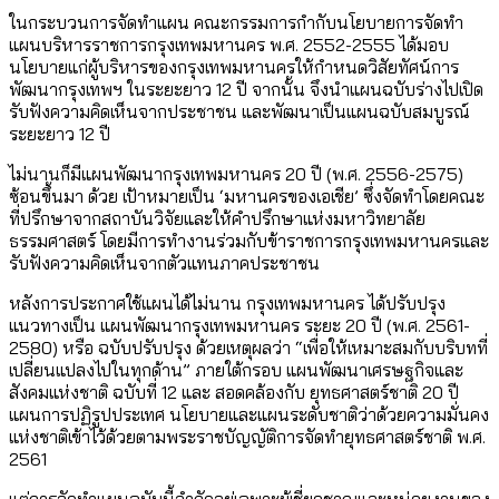
ในกระบวนการจัดทำแผน คณะกรรมการกํากับนโยบายการจัดทํา
แผนบริหารราชการกรุงเทพมหานคร พ.ศ. 2552-2555 ได้มอบ
นโยบายแก่ผู้บริหารของกรุงเทพมหานครให้กําหนดวิสัยทัศน์การ
พัฒนากรุงเทพฯ ในระยะยาว 12 ปี จากนั้น จึงนำแผนฉบับร่างไปเปิด
รับฟังความคิดเห็นจากประชาชน และพัฒนาเป็นแผนฉบับสมบูรณ์
ระยะยาว 12 ปี
ไม่นานก็มีแผนพัฒนากรุงเทพมหานคร 20 ปี (พ.ศ. 2556-2575)
ซ้อนขึ้นมา ด้วย เป้าหมายเป็น ‘มหานครของเอเชีย’ ซึ่งจัดทำโดยคณะ
ที่ปรึกษาจากสถาบันวิจัยและให้คำปรึกษาแห่งมหาวิทยาลัย
ธรรมศาสตร์ โดยมีการทำงานร่วมกับข้าราชการกรุงเทพมหานครและ
รับฟังความคิดเห็นจากตัวแทนภาคประชาชน
หลังการประกาศใช้แผนได้ไม่นาน กรุงเทพมหานคร ได้ปรับปรุง
แนวทางเป็น แผนพัฒนากรุงเทพมหานคร ระยะ 20 ปี (พ.ศ. 2561-
2580) หรือ ฉบับปรับปรุง ด้วยเหตุผลว่า “เพื่อให้เหมาะสมกับบริบทที่
เปลี่ยนแปลงไปในทุกด้าน” ภายใต้กรอบ แผนพัฒนาเศรษฐกิจและ
สังคมแห่งชาติ ฉบับที่ 12 และ สอดคล้องกับ ยุทธศาสตร์ชาติ 20 ปี
แผนการปฏิรูปประเทศ นโยบายและแผนระดับชาติว่าด้วยความมั่นคง
แห่งชาติเข้าไว้ด้วยตามพระราชบัญญัติการจัดทำยุทธศาสตร์ชาติ พ.ศ.
2561