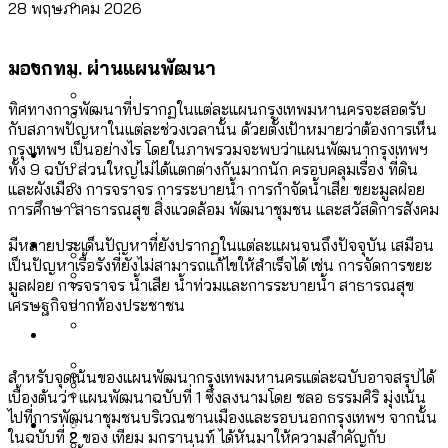
28 พฤษภาคม 2026
ลัดวงจรมากที่สุด
เมื่อแยกท่องเที่ยวออกจากกีฬา กระทรวง
โลกใบเดียว สิทธิไม่เท่ากัน: กฎหมายการ
Economy
ใหม่จะมีงบฯ ประมาณเท่าไร
มองกทม. ผ่านแผนพัฒนา
รับรองเพศของ Transgender ทั่วโลก
ประเทศไหนทำได้บ้าง?
ทิศทางการพัฒนาที่ปรากฏในแต่ละแผนกรุงเทพมหานครจะสอดรับ
สวนสาธารณะและพื้นที่สีเขียวใน กทม. เพิ่ม
กับสภาพปัญหาในแต่ละช่วงเวลานั้น ด้วยตั้งเป้าหมายว่าต้องการเห็น
เมกะโปรเจ็กต์ของ กทม. ในช่วงที่มีการใช้
Future
ขึ้นและเข้าถึงได้มากน้อยแค่ไหน
กรุงเทพฯ เป็นอย่างไร โดยในภาพรวมจะพบว่าแผนพัฒนากรุงเทพฯ
สมุดจดการบ้าน ส.ก. 2569 : แต่ละเขตมี
งบคาบเกี่ยวในยุคชัชชาติ มีอะไร ใช้งบแค่
ทั้ง 9 ฉบับ ส่วนใหญ่ไม่ได้แตกต่างกันมากนัก ครอบคลุมเรื่อง ที่ดิน
ปัญหาอะไรที่ ส.ก. ต้องทำการบ้าน
และผังเมือง การจราจร การระบายน้ำ การกำจัดน้ำเสีย ขยะมูลฝอย
ไหน
สำรวจ Hate Speech ที่ถูกผลิตซ้ำผ่าน
การศึกษา สาธารณสุข สิ่งแวดล้อม พัฒนาชุมชน และสวัสดิการสังคม
สังคมผู้สูงอายุไทย [ข้อมูลดิบ]
Database
วิดีโอ AI ในช่วงความขัดแย้งไทย-กัมพูชา
มีหลายประเด็นปัญหาที่ยังปรากฏในแต่ละแผนจนถึงปัจจุบัน เสมือน
ขยะมูลฝอย 2568 [ข้อมูลดิบ]
เป็นปัญหาเรื้อรังที่ยังไม่สามารถแก้ไขให้สำเร็จได้ เช่น การจัดการขยะ
[ข้อมูลดิบ]
มูลฝอย การจราจร น้ำเสีย น้ำท่วมและการระบายน้ำ สาธารณสุข
Vote62 ขอบคุณประชาชนที่ร่วม
ค่าฝุ่นในกรุงเทพฯ 2025 เทียบกับจำนวน
เศรษฐกิจปากท้องประชาชน
สังเกตการณ์การเลือกตั้งชวนคุยกันถึงบท
สังคมผู้สูงอายุไทย [ข้อมูลดิบ]
Project
ควันบุหรี่ที่เข้าปอด [ข้อมูลดิบ]
สำรวจสังคมผู้สูงอายุไทย : 6 จังหวัดเป็น
เรียนที่เราได้รับจากเลือกตั้ง กรุงเทพฯ –
ขยะของคน กทม. ที่ยังถูกนำไปทิ้งที่
สังคมสูงวัยระดับสุดยอด และ 64 จังหวัดที่
Bangkok Index
ความเกลียดชังที่ขายได้ : สำรวจ Hate
สำหรับจุดเน้นของแผนพัฒนากรุงเทพมหานครแต่ละฉบับอาจสรุปได้
พัทยา
ฉะเชิงเทรา นครปฐม และล่าสุดที่กาญจนบุรี
ตายมากกว่าเกิด
Bangkok Index 2022
เบื้องต้นว่า แผนพัฒนาฉบับที่ 1 ซึ่งลงนามโดย ชลอ ธรรมศิริ มุ่งเน้น
Speech ที่ถูกผลิตซ้ำผ่านวิดีโอ AI ในช่วง
ไปที่การพัฒนาชุมชนบริเวณชานเมืองและรอบนอกกรุงเทพฯ จากนั้น
About Us
สำรวจเหตุไฟไหม้ในกรุงเทพฯ 2568
DEMO Thailand
ความขัดแย้งไทย-กัมพูชา
สำรวจเศรษฐกิจในกรุงเทพฯ ผ่าน
ในฉบับที่ 2 ของ เทียม มกรานนท์ ได้หันมาให้ความสำคัญกับ