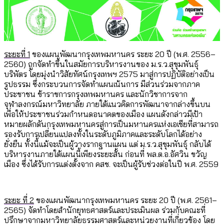
ระยะที่ 1
ของแผนพัฒนากรุงเทพมหานคร ระยะ 20 ปี (พ.ศ. 2556–
2560) ถูกจัดทำขึ้นในสมัยการบริหารงานของ ม.ร.ว.สุขุมพันธุ์
บริพัตร โดยมุ่งนำวิสัยทัศน์กรุงเทพฯ 2575 มาสู่การปฏิบัติอย่างเป็น
รูปธรรม ซึ่งกระบวนการจัดทำแผนเน้นการ มีส่วนร่วมจากภาค
ประชาชน ข้าราชการกรุงเทพมหานคร และนักวิชาการจาก
จุฬาลงกรณ์มหาวิทยาลัย ภายใต้แนวคิดการพัฒนาจากล่างขึ้นบน
เพื่อให้ประชาชนร่วมกำหนดอนาคตของเมือง แผนดังกล่าวมีเป้า
หมายผลักดันกรุงเทพมหานครสู่การเป็นมหานครแห่งเอเชียที่สามารถ
รองรับการเปลี่ยนแปลงทั้งในระดับภูมิภาคและระดับโลกได้อย่าง
ยั่งยืน ทั้งนี้แม้จะเป็นผู้วางรากฐานแผน แต่ ม.ร.ว.สุขุมพันธุ์ กลับได้
บริหารงานภายใต้แผนนี้เพียงระยะสั้น ก่อนที่ พล.ต.อ.อัศวิน ขวัญ
เมือง ซึ่งได้รับการแต่งตั้งจาก คสช. จะเป็นผู้รับช่วงต่อในปี พ.ศ. 2559
ระยะ ที่ 2
ของแผนพัฒนากรุงเทพมหานคร ระยะ 20 ปี (พ.ศ. 2561–
2565) จัดทำโดยสำนักยุทธศาสตร์และประเมินผล ร่วมกับคณะที่
ปรึกษาจากมหาวิทยาลัยธรรมศาสตร์และหน่วยงานที่เกี่ยวข้อง โดย