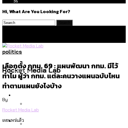
Hi, What Are You Looking For?
politics
เลือกตั้ง กทม. 69 : แผนพัฒนา กทม. มีไว้
Politics
Rocket Media Lab
ทำไม ผู้ว่า กทม. แต่ละคนวางแผนฉบับไหน
ทำตามแผนยังไงบ้าง
สำรวจร่างงบปี 70 ของ กทม. สำนักการ
Environment
จราจรฯ เพิ่ม 150% มีเพียง 5 เขตที่งบเพิ่ม
By
โดยเขตจตุจักรสูงสุด
Rocket Media Lab
สำรวจเหตุไฟไหม้ในกรุงเทพฯ ส่วนใหญ่มา
Culture
เผยแพร่แล้ว
จากไฟฟ้าลัดวงจร เขตจตุจักรเกิดไฟฟ้า