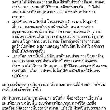
ลงทุน ไม่ได้กำหนดรายละเอียดที่สำคัญไว้อย่างชัดเจน ขาดงบ
ประมาณ วางแผนปฏิบัติการและติดตามผล อัตรากำลังไม่
เหมาะสม ระเบียบกฎหมาย ประสานงานกับหน่วยงาน
ภายนอก
แผนพัฒนาฯ ฉบับที่ 4 โครงการก่อสร้างขนาดใหญ่ล่าช้า
เนื่องจากระยะเวลากำหนดน้อยเกินไป หน่วยงานของ
กรุงเทพมหานคร มีภารกิจมาก ขาดระบบและแนวทางการ
ดำเนินงานชัดเจนในการประสานระหว่างหน่วยงานรัฐ ภาค
เอกชน ปัญหาด้านงบประมาณ อัตรากำลังข้าราชการและ
ลูกจ้างไม่เพียงพอ สภาพเศรษฐกิจที่เปลี่ยนไปทำให้มูลค่าการ
ดำเนินโครงการสูงขึ้น
แผนพัฒนาฯ ฉบับที่ 5 มีปัญหาด้านงบประมาณ ปัญหาด้าน
บุคลากร ระยะเวลาไม่สอดคล้องกับขอบเขตของโครงการ
ประชาชนไม่ไห้การสนับสนุนการปฏิบัติงาน อย่างต่อเนื่อง ขาด
ประสิทธิภาพในการนำเทคโนโลยีที่ทันสมัยเข้ามาใช้ในการ
ปฏิบัติงาน
แต่บางครั้งการประเมินความสำเร็จตามแผนงานก็มีคำอธิบายที่ชวน
สงสัยว่าสำเร็จจริงหรือไม่…
เช่น ในการประเมินแผนพัฒนาฯ ฉบับที่ 4 ซึ่งอ้างอิงจากเนื้อหาใน
แผนพัฒนา ฯ ฉบับที่ 5 ระบุว่าการพัฒนาคุณภาพชีวิตและสิ่ง
แวดล้อม มีโครงการที่บรรลุเป้าหมาย “แม้จะไม่มีผลเป็นรูปธรรมมาก