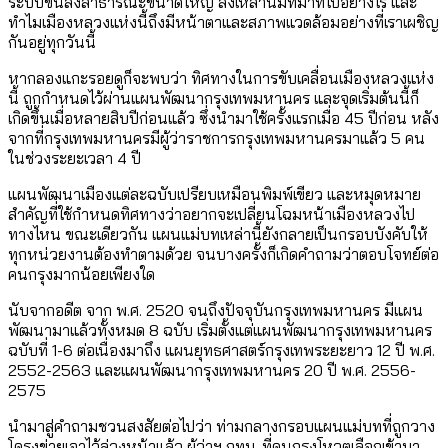
ระบบขนส่งสาธารณะขนาดใหญ่ สิ่งเหล่านี้มีที่มาที่ไปอย่างไร และ
ทำไมเมืองหลวงแห่งนี้ถึงมีหน้าตาและสภาพแวดล้อมอย่างที่เราเผชิญ
กันอยู่ทุกวันนี้
หากลองแกะรอยดูก็จะพบว่า ทิศทางในการขับเคลื่อนเมืองหลวงแห่ง
นี้ ถูกกำหนดไว้ผ่านแผนพัฒนากรุงเทพมหานคร และจุดเริ่มต้นนี้ก็
เกิดขึ้นเมื่อหลายสิบปีก่อนแล้ว ซึ่งนำมาใช้ครั้งแรกเมื่อ 45 ปีก่อน หลัง
จากที่กรุงเทพมหานครมีผู้ว่าราชการกรุงเทพมหานครมาแล้ว 5 คน
ในช่วงระยะเวลา 4 ปี
แผนพัฒนาเมืองแต่ละฉบับเปรียบเหมือนพิมพ์เขียว และหมุดหมาย
สำคัญที่ใช้กำหนดทิศทางว่าอยากจะเปลี่ยนโฉมหน้าเมืองหลวงไป
ทางไหน ขณะเดียวกัน แผนแม่บทเหล่านี้ยังกลายเป็นกรอบบังคับให้
ทุกหน่วยงานต้องทำตามด้วย จนบางครั้งก็เกิดคำถามว่าตอบโจทย์ต่อ
คนกรุงมากน้อยเพียงใด
นับจากอดีต จาก พ.ศ. 2520 จนถึงปัจจุบันกรุงเทพมหานคร มีแผน
พัฒนามาแล้วทั้งหมด 8 ฉบับ เริ่มตั้งแต่แผนพัฒนากรุงเทพมหานคร
ฉบับที่ 1-6 ต่อเนื่องมาถึง แผนยุทธศาสตร์กรุงเทพระยะยาว 12 ปี พ.ศ.
2552-2563 และแผนพัฒนากรุงเทพมหานคร 20 ปี พ.ศ. 2556-
2575
นำมาสู่คำถามชวนสงสัยต่อไปว่า ท่ามกลางกรอบแผนแม่บทที่ถูกวาง
โครงข่ายเอาไว้ล่วงหน้าแล้ว ผู้ว่าฯ กทม. ที่คนกรุงโหวตเลือกเข้ามา