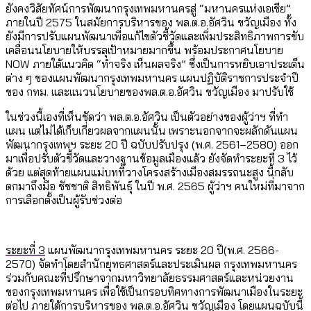
ยังคงวิสัยทัศน์การพัฒนากรุงเทพมหานครสู่ “มหานครแห่งเอเชีย”
ภายในปี 2575 ในสมัยการบริหารของ พล.ต.อ.อัศวิน ขวัญเมือง ทั้ง
ยังมีการปรับแผนพัฒนาเพื่อแก้ไขตัวชี้วัดและเพิ่มประสิทธิภาพการขับ
เคลื่อนนโยบายให้บรรลุเป้าหมายมากขึ้น พร้อมประกาศนโยบาย
NOW ภายใต้แนวคิด “ทำจริง เห็นผลจริง” ซึ่งเป็นการหยิบเอาประเด็น
ต่าง ๆ ของแผนพัฒนากรุงเทพมหานคร แผนปฏิบัติราชการประจำปี
ของ กทม. และแนวนโยบายของพล.ต.อ.อัศวิน ขวัญเมือง มาปรับใช้
ในช่วงนี้เองที่เห็นชัดว่า พล.ต.อ.อัศวิน เป็นตัวอย่างของผู้ว่าฯ ที่ทำ
แผน แต่ไม่ได้เก็บเกี่ยวผลจากแผนนั้น เพราะนอกจากจะผลักดันแผน
พัฒนากรุงเทพฯ ระยะ 20 ปี ฉบับปรับปรุง (พ.ศ. 2561–2580) ออก
มาเพื่อปรับตัวชี้วัดและวางฐานข้อมูลเมืองแล้ว ยังจัดทำระยะที่ 3 ไว้
ด้วย แต่สุดท้ายแผนแม่บทที่วางโครงสร้างเมืองสมรรถนะสูง นี้กลับ
ตกมาถึงมือ ชัชชาติ สิทธิพันธุ์ ในปี พ.ศ. 2565 ผู้ว่าฯ คนใหม่ที่มาจาก
การเลือกตั้งเป็นผู้รับช่วงต่อ
ระยะที่ 3
แผนพัฒนากรุงเทพมหานคร ระยะ 20 ปี(พ.ศ. 2566-
2570) จัดทำโดยสำนักยุทธศาสตร์และประเมินผล กรุงเทพมหานคร
ร่วมกับคณะที่ปรึกษาจากมหาวิทยาลัยธรรมศาสตร์และหน่วยงาน
ของกรุงเทพมหานคร เพื่อใช้เป็นกรอบทิศทางการพัฒนาเมืองในระยะ
ต่อไป ภายใต้การบริหารของ พล.ต.อ.อัศวิน ขวัญเมือง โดยแผนฉบับนี้