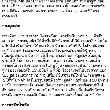
มาตรฐาน เพื่อให้คุณภาพอากาศโดยรวมอยู่ในเกณฑ์มาตรฐานร้อย
ละ 85 ถึง 95 โดยเน้นการควบคุมและลดฝุ่นละอองในบรรยากาศริม
ถนนที่เกิดจากการสัญจร ผ่านมาตรการความสะอาดและวิธีทาง
ธรรมชาติ
ขยะมูลฝอย
จากเดิมทุกแผนฯ จะระบุถึงการพัฒนาประสิทธิภาพของการจัดเก็บ
และขนถ่ายขยะมูลฝอยให้ทั่วพื้นที่กำจัดขยะไม่ให้มีการตกค้าง โดยใน
ฉบับที่ 4 เน้นเก็บขยะให้หมดวันต่อวัน และฉบับที่ 6 ตั้งเป้าไม่มีขยะ
ตกค้างตามที่ว่างสาธารณะและลดอัตราการเกิดขยะให้น้อยกว่า 1
กิโลกรัมต่อคนต่อวัน อย่างไรก็ตาม จุดเปลี่ยนสำคัญเริ่มขึ้นในแผน
ฉบับที่ 3 ที่มีการลงรายละเอียดกำหนดประเด็น แยกขยะ และเริ่ม
ทดลองให้ประชาชนแยกขยะในหมู่บ้านทดลองของสำนักงานเขตต่าง
ๆ ก่อนจะต่อยอดในแผนฉบับที่ 5 ที่เพิ่มเรื่องรณรงค์ให้ประชาชนแยก
ขยะมูลฝอยและการนำมาหมุนเวียนใช้ประโยชน์ใหม่ ขยายมาสู่แผน
12 ปีที่เน้นเทคโนโลยีแปรรูปขยะเพื่อสร้างมูลค่า และในแผน 20 ปีที่หัน
มาเน้นการลดขยะต้นทางจนถึงปลายทาง ควบคุมการฝังกลบให้ไม่
เกินร้อยละ 60 จนถึงแผนฉบับปรับปรุงล่าสุดที่มุ่งเพิ่มประสิทธิภาพ
การคัดแยกขยะ ของเสียอันตราย และกากไขมันตั้งแต่แหล่งกำเนิด
การกำจัดน้ำเสีย