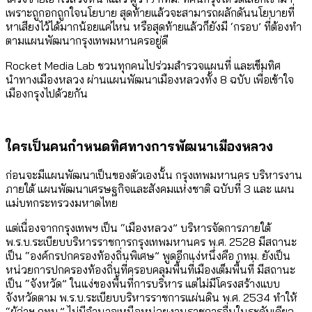
เพราะถูกอกถูกใจนโยบาย สุดท้ายแล้วจะสามารถผลักดันนโยบายที่
หาเสียงไว้ได้มากน้อยแค่ไหน หรือสุดท้ายแล้วก็ยังมี ‘กรอบ’ ที่ต้องทำ
ตามแผนพัฒนากรุงเทพมหานครอยู่ดี
Rocket Media Lab ชวนทุกคนไปร่วมสำรวจแผนที่ และเข็มทิศ
นำทางเมืองหลวง ผ่านแผนพัฒนาเมืองหลวงทั้ง 8 ฉบับ เพื่อเข้าใจ
เมืองกรุงไปด้วยกัน
ใครเป็นคนกำหนดทิศทางการพัฒนาเมืองหลวง
ก่อนจะมีแผนพัฒนาเป็นของตัวเองนั้น กรุงเทพมหานคร บริหารงาน
ภายใต้ แผนพัฒนาเศรษฐกิจและสังคมแห่งชาติ ฉบับที่ 3 และ แผน
แม่บทกระทรวงมหาดไทย
แต่เนื่องจากกรุงเทพฯ เป็น “เมืองหลวง” บริหารจัดการภายใต้
พ.ร.บ.ระเบียบบริหารราชการกรุงเทพมหานคร พ.ศ. 2528 มีสถานะ
เป็น “องค์กรปกครองท้องถิ่นพิเศษ” พูดอีกแง่หนึ่งคือ กทม. ยังเป็น
หน่วยการปกครองท้องถิ่นที่ครอบคลุมพื้นที่เมืองเต็มพื้นที่ มีสถานะ
เป็น “จังหวัด” ในแง่ของพื้นที่การบริหาร แต่ไม่มีโครงสร้างแบบ
จังหวัดตาม พ.ร.บ.ระเบียบบริหารราชการแผ่นดิน พ.ศ. 2534 ทำให้
“ผู้ว่าฯ กทม.” ไม่มีอำนาจเหนือหน่วยงานราชการอื่นในระดับเดียว