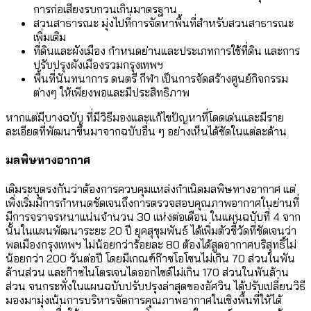
การก่อเสียงรบกวนเกินมาตรฐาน
สวนสาธารณะ มุ่งไปที่การจัดหาพื้นที่สำหรับสวนสาธารณะ
เพิ่มเติม
ที่ดินและผังเมือง กำหนดย่านและประเภทการใช้ที่ดิน และการ
ปรับปรุงผังเมืองรวมกรุงเทพฯ
พื้นที่นันทนาการ ดนตรี กีฬา เป็นการจัดสร้างศูนย์กิจกรรม
ต่างๆ ให้เพียงพอและมีประสิทธิภาพ
หากแต่มีบางฉบับ ที่มีวิธีมองและแก้ไขปัญหาที่โดดเด่นและมีราย
ละเอียดที่พัฒนาขึ้นมาจากฉบับอื่น ๆ อย่างเห็นได้ชัดในแต่ละด้าน
มลพิษทางอากาศ
เดิมระบุตรงกันว่าต้องการควบคุมแหล่งกำเนิดมลพิษทางอากาศ แต่
เพิ่งเริ่มมีการกำหนดชัดเจนถึงการตรวจสอบคุณภาพอากาศในย่านที่
มีการจราจรหนาแน่นจำนวน 30 แห่งต่อเดือน ในแผนฉบับที่ 4 จาก
นั้นในแผนพัฒนาระยะ 20 ปี ยุคสุขุมพันธ์ ได้เพิ่มตัวชี้วัดที่ชัดเจนว่า
พลเมืองกรุงเทพฯ ไม่น้อยกว่าร้อยละ 80 ต้องได้สูดอากาศบริสุทธิ์ไม่
น้อยกว่า 200 วันต่อปี โดยมีเกณฑ์ก๊าซโอโซนไม่เกิน 70 ส่วนในพัน
ล้านส่วน และก๊าซไนโตรเจนไดออกไซด์ไม่เกิน 170 ส่วนในพันล้าน
ส่วน จนกระทั่งในแผนฉบับปรับปรุงล่าสุดของอัศวิน ได้ปรับเปลี่ยนวิธี
มองมามุ่งเน้นการบริหารจัดการคุณภาพอากาศในเชิงพื้นที่ให้ได้