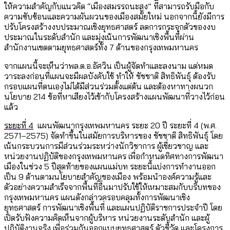
ให้ความสำคัญกับแนวคิด “เมืองสมรรถนะสูง” ที่สามารถรับมือกับ
ความซับซ้อนและความผันผวนของเมืองสมัยใหม่ นอกจากนี้ยังมีการ
ปรับโครงสร้างงบประมาณเชิงยุทธศาสตร์ ลดการกระจุกตัวของงบ
ประมาณในระดับสำนัก และมุ่งเน้นการพัฒนาเชิงพื้นที่ผ่าน
สำนักงานเขตตามยุทธศาสตร์ทั้ง 7 ด้านของกรุงเทพมหานคร
จากแผนนี้จะเห็นว่าพล.ต.อ.อัศวิน เป็นผู้จัดทำและลงนาม แต่หมด
วาระลงก่อนที่แผนจะมีผลบังคับใช้ ทำให้ ชัชชาติ สิทธิพันธุ์ ต้องรับ
กรอบแผนที่ตนเองไม่ได้มีส่วนร่วมตั้งแต่ต้น และต้องหาทางผนวก
นโยบาย 214 ข้อที่หาเสียงไว้เข้ากับโครงสร้างแผนพัฒนาที่วางไว้ก่อน
แล้ว
ระยะที่ 4
แผนพัฒนากรุงเทพมหานคร ระยะ 20 ปี ระยะที่ 4 (พ.ศ.
2571–2575) จัดทำขึ้นในสมัยการบริหารของ ชัชชาติ สิทธิพันธุ์ โดย
เน้นกระบวนการมีส่วนร่วมระหว่างนักวิชาการ ผู้เชี่ยวชาญ และ
หน่วยงานปฏิบัติของกรุงเทพมหานคร เพื่อกำหนดทิศทางการพัฒนา
เมืองในช่วง 5 ปีสุดท้ายของแผนแม่บท ระยะนี้แบ่งการทำงานออก
เป็น 9 ด้านตามนโยบายสำคัญของเมือง พร้อมนำองค์ความรู้และ
ตัวอย่างความสำเร็จจากพื้นที่อื่นมาปรับใช้ให้เหมาะสมกับบริบทของ
กรุงเทพมหานคร แผนดังกล่าวครอบคลุมทั้งการพัฒนาเชิง
ยุทธศาสตร์ การพัฒนาเชิงพื้นที่ และแผนปฏิบัติราชการประจำปี โดย
เปิดรับฟังความคิดเห็นจากผู้บริหาร หน่วยงานระดับสำนัก และผู้
ปฏิบัติงานจริง เพื่อร่วมกันออกแบบยุทธศาสตร์ ตัวชี้วัด และโครงการ