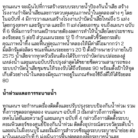
ทุกแผนฯ จะเน้นไปที่การสร้างระบบระบายน้ำป้องกันน้ำเสีย สร้าง
โรงงานกำจัดน้ำเสียและการควบคุมคุณภาพน้ำในคูคลองต่าง ๆ โดย
ในฉบับที่ 4 มีการวางแผนสร้างโรงงานบำบัดน้ำเสียใหม่ถึง 5 แห่ง
โดยกรุงเทพฯ และรัฐบาล และอีก 11 แห่งโดยเอกชน จนถึงแผนฯ ฉบับ
ที่ 6 ที่เพิ่มการกำหนดเป้าหมายต้องลดการทำให้น้ำเสียโดยประชาชน
ลงร้อยละ 5 ต่อปี ส่วนแผนระยะ 12 ปี กำหนดตัวชี้วัดยกระดับ
คุณภาพน้ำทิ้ง และฟื้นฟูคุณภาพน้ำคลองให้มีค่าดีโอมากกว่า 2
มิลลิกรัมต่อลิตร ขณะที่แผนระยะยาว 20 ปี ตั้งเป้าหมายว่าภายในปี
2575 น้ำเสียจากทุกครัวเรือนต้องได้รับการบำบัดก่อนปล่อยลงสู่
แหล่งน้ำ และแผนฉบับปรับปรุงล่าสุดได้ขยายขีดความสามารถของ
ระบบบำบัดน้ำเสียชุมชนให้รองรับได้ถึงร้อยละ 90 พร้อมตั้งเป้าให้จุด
เก็บตัวอย่างน้ำในคลองมีคุณภาพอยู่ในเกณฑ์พอใช้ถึงดีให้ได้ร้อยละ
80
น้ำท่วมและการระบายน้ำ
ทุกแผนฯ จะกำหนดเรื่องติดตั้งและปรับปรุงระบบป้องกันน้ำท่วม รวม
ทั้งการขุดลอกคูคลอง จนแผนฯ ฉบับที่ 3 เริ่มกล่าวถึงการพัฒนา
เทคโนโลยีและความรู้ และแผนฯ ฉบับที่ 4 กล่าวถึงการติดตั้งระบบ
คอมพิวเตอร์ของศูนย์ป้องกันน้ำท่วม ติดตั้งอุปกรณ์ตรวจวัดระดับน้ำ
และฝนในฝั่งธนบุรี และเริ่มมีการสำรวจข้อมูลระบบระบายน้ำย่อย ต่อ
มาในแผนฉบับที่ 6 มุ่งเน้นการฟื้นฟูคูคลองเพื่อระบายน้ำและ