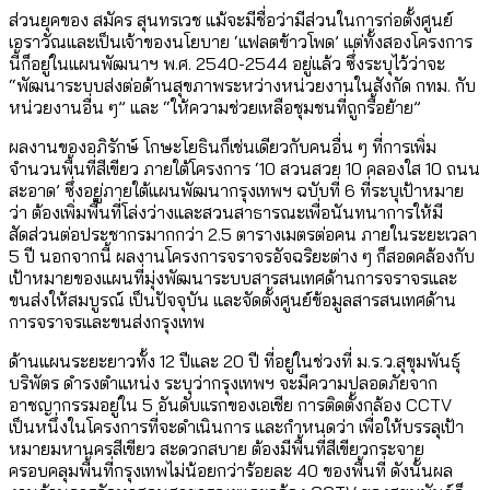
ส่วนยุคของ สมัคร สุนทรเวช แม้จะมีชื่อว่ามีส่วนในการก่อตั้งศูนย์
เอราวัณและเป็นเจ้าของนโยบาย ‘แฟลตข้าวโพด’ แต่ทั้งสองโครงการ
นี้ก็อยู่ในแผนพัฒนาฯ พ.ศ. 2540-2544 อยู่แล้ว ซึ่งระบุไว้ว่าจะ
“พัฒนาระบบส่งต่อด้านสุขภาพระหว่างหน่วยงานในสังกัด กทม. กับ
หน่วยงานอื่น ๆ” และ “ให้ความช่วยเหลือชุมชนที่ถูกรื้อย้าย”
ผลงานของอภิรักษ์ โกษะโยธินก็เช่นเดียวกับคนอื่น ๆ ที่การเพิ่ม
จำนวนพื้นที่สีเขียว ภายใต้โครงการ ‘10 สวนสวย 10 คลองใส 10 ถนน
สะอาด’ ซึ่งอยู่ภายใต้แผนพัฒนากรุงเทพฯ ฉบับที่ 6 ที่ระบุเป้าหมาย
ว่า ต้องเพิ่มพื้นที่โล่งว่างและสวนสาธารณะเพื่อนันทนาการให้มี
สัดส่วนต่อประชากรมากกว่า 2.5 ตารางเมตรต่อคน ภายในระยะเวลา
5 ปี นอกจากนี้ ผลงานโครงการจราจรอัจฉริยะต่าง ๆ ก็สอดคล้องกับ
เป้าหมายของแผนที่มุ่งพัฒนาระบบสารสนเทศด้านการจราจรและ
ขนส่งให้สมบูรณ์ เป็นปัจจุบัน และจัดตั้งศูนย์ข้อมูลสารสนเทศด้าน
การจราจรและขนส่งกรุงเทพ
ด้านแผนระยะยาวทั้ง 12 ปีและ 20 ปี ที่อยู่ในช่วงที่ ม.ร.ว.สุขุมพันธุ์
บริพัตร ดำรงตำแหน่ง ระบุว่ากรุงเทพฯ จะมีความปลอดภัยจาก
อาชญากรรมอยู่ใน 5 อันดับแรกของเอเชีย การติดตั้งกล้อง CCTV
เป็นหนึ่งในโครงการที่จะดำเนินการ และกำหนดว่า เพื่อให้บรรลุเป้า
หมายมหานครสีเขียว สะดวกสบาย ต้องมีพื้นที่สีเขียวกระจาย
ครอบคลุมพื้นที่กรุงเทพไม่น้อยกว่าร้อยละ 40 ของพื้นที่ ดังนั้นผล