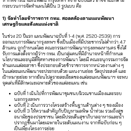
หากพิจารณาแผนพัฒนากรุงเทพฯ ทั้ง 8 ฉบับแล้ว อาจจำแนกตาม
กระบวนการจัดทำแผนได้เป็น 3 รูปแบบ คือ
1) จัดทำโดยข้าราชการ กทม. สอดคล้องตามแผนพัฒนา
เศรษฐกิจและสังคมแห่งชาติ
ในช่วง 20 ปีแรก แผนพัฒนาฉบับที่ 1-4 (พ.ศ. 2520-2539) การ
ออกแบบการพัฒนากรุงเทพฯ ซึ่งเป็นเมืองที่มีประชากรไม่ต่ำกว่า 4.7
ล้านคน ถูกกำหนดโดย คณะกรรมการพัฒนากรุงเทพมหานคร ซึ่งได้
รับการแต่งตั้งจากผู้ว่าฯ กทม. เป็นกลุ่มคนที่มีอำนาจหน้าที่กำหนด
นโยบายและอนุมัติทิศทางของการพัฒนา โดยมี คณะอนุกรรมการจัด
ทำแผนแต่ละสาขา ซึ่งประกอบด้วยข้าราชการจากหน่วยงานต่าง ๆ
ในแต่ละแผนพัฒนาจะประกอบด้วย แผนงานย่อย วัตถุประสงค์ และ
เป้าหมายย่อย หากย้อนไปดูรายละเอียดของแต่ละแผนพัฒนาฯ จะพบ
จุดเด่นที่มีลักษณะเฉพาะตัวของแต่ละแผน เช่น
ฉบับที่ 1 เน้นไปที่การพัฒนาชุมชนบริเวณชานเมืองและรอบ
นอกกรุงเทพฯ
ฉบับที่ 2 เน้นการวางโครงสร้างพื้นฐานด้านต่าง ๆ ของเมือง
ฉบับที่ 3 ให้ความสำคัญกับปัญหามลพิษ น้ำท่วม รวมถึงสุข
อนามัยของประชาชน โดยมีประเด็นสุขาภิบาลอาหารและน้ำ
ปรากฏขึ้นมาโดยเฉพาะในระดับแผนงาน จากที่ฉบับก่อน ๆ
เป็นเพียงโครงการย่อย