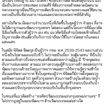
โครงสร้างพื้นฐาน มีน้ำ มีไฟฟ้า ซึ่งโครงการตลาดนัดจตุจักรนั้น แรก
เริ่มเป็นโครงการของชลอ ธรรมศิริ ที่ต้องการจะย้ายตลาดนัดสนาม
หลวงออกมาเพื่อแก้ปัญหารถติดบริเวณรอบสนามหลวงและใช้สนาม
หลวงเป็นพื้นที่สวนสาธารณะและประกอบพระราชพิธีสำคัญ
อย่างไรก็ตาม มีผลงานจำนวนหนึ่งที่เกิดขึ้นในยุคผู้ว่าฯ จำลอง ที่อาจ
ไม่ได้มาจากแผนพัฒนากรุงเทพฯ โดยตรง แต่เป็นโครงการที่มีแนวคิด
ริเริ่มเกิดขึ้นจากตัวผู้ว่าฯ เอง เช่น แนวคิดริเริ่มทำรถไฟลอยฟ้าเพื่อแก้
ปัญหารถติด เช่นเดียวกันกับการนำเรือมาใช้ในการโดยสารในคลอง
แสนแสบ
ในสมัย พิจิตต รัตตกุล เป็นผู้ว่าฯ กทม. พ.ศ. 2539-2543 ผลงานส่วน
หนึ่งเป็นไปตามแผนฉบับที่ 5 ไม่ว่าจะเป็นเรื่อง ‘รถตู้มวลชน’ ที่เป็นไป
ตามแผนที่กล่าวถึงระบบขนส่งเชื่อมต่อระหว่าง
เมือง
มี ‘ป้ายจุดผ่อน
ผันหาบเร่แผงลอย’ ตามแนวทางควบคุมผู้ค้าบนทางเท้า ตลอดจนการ
พัฒนาระบบเฝ้าระวังคุณภาพอากาศและการให้ความรู้ความเข้าใจ
เรื่องมลพิษทางอากาศ ซึ่งในยุคของผู้ว่าฯ พิจิตตก็มีการตั้งจุดตรวจ
มลพิษยานยนต์ 50 จุดทั่วกรุงเทพฯ ส่วนการสร้างอุโมงค์ระบายน้ำ
คลองเปรมประชากรก็เป็นไปตาม แผนงานก่อสร้างระบบป้องกันน้ำ
ท่วมและปรับปรุงระบบระบายรองรับในพื้นที่กรุงเทพฯ
ในขณะที่แนวคิดสร้าง “หอศิลปวัฒนธรรมแห่งกรุงเทพมหานคร” ก็
ไม่ปรากฏอยู่ในแผนพัฒนาฯ ด้านวัฒนธรรมแต่อย่างใด