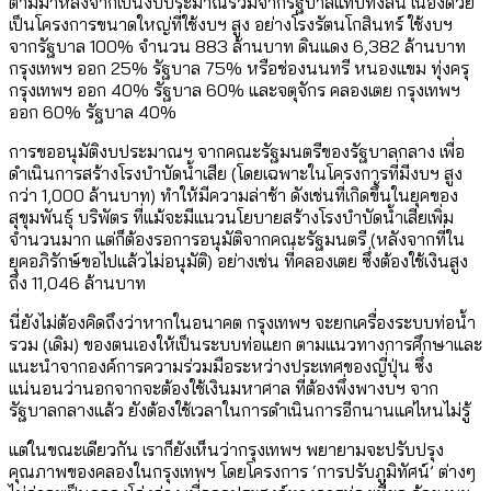
ตามมาหลังจากเป็นงบประมาณร่วมจากรัฐบาลแทบทั้งสิ้น เนื่องด้วย
เป็นโครงการขนาดใหญ่ที่ใช้งบฯ สูง อย่างโรงรัตนโกสินทร์ ใช้งบฯ
จากรัฐบาล 100% จำนวน 883 ล้านบาท ดินแดง 6,382 ล้านบาท
กรุงเทพฯ ออก 25% รัฐบาล 75% หรือช่องนนทรี หนองแขม ทุ่งครุ
กรุงเทพฯ ออก 40% รัฐบาล 60% และจตุจักร คลองเตย กรุงเทพฯ
ออก 60% รัฐบาล 40%
การขออนุมัติงบประมาณฯ จากคณะรัฐมนตรีของรัฐบาลกลาง เพื่อ
ดำเนินการสร้างโรงบำบัดน้ำเสีย (โดยเฉพาะในโครงการที่มีงบฯ สูง
กว่า 1,000 ล้านบาท) ทำให้มีความล่าช้า ดังเช่นที่เกิดขึ้นในยุคของ
สุขุมพันธุ์ บริพัตร ที่แม้จะมีแนวนโยบายสร้างโรงบำบัดน้ำเสียเพิ่ม
จำนวนมาก แต่ก็ต้องรอการอนุมัติจากคณะรัฐมนตรี (หลังจากที่ใน
ยุคอภิรักษ์ขอไปแล้วไม่อนุมัติ) อย่างเช่น ที่คลองเตย ซึ่งต้องใช้เงินสูง
ถึง 11,046 ล้านบาท
นี่ยังไม่ต้องคิดถึงว่าหากในอนาคต กรุงเทพฯ จะยกเครื่องระบบท่อน้ำ
รวม (เดิม) ของตนเองให้เป็นระบบท่อแยก ตามแนวทางการศึกษาและ
แนะนำจากองค์การความร่วมมือระหว่างประเทศของญี่ปุ่น ซึ่ง
แน่นอนว่านอกจากจะต้องใช้เงินมหาศาล ที่ต้องพึ่งพางบฯ จาก
รัฐบาลกลางแล้ว ยังต้องใช้เวลาในการดำเนินการอีกนานแค่ไหนไม่รู้
แต่ในขณะเดียวกัน เราก็ยังเห็นว่ากรุงเทพฯ พยายามจะปรับปรุง
คุณภาพของคลองในกรุงเทพฯ โดยโครงการ ‘การปรับภูมิทัศน์’ ต่างๆ