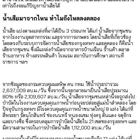
เท่าไรถึงจะแก้ปัญหาน้ำเสียได้
น้ำเสียมาจากไหน ทำไมถึงไหลลงคลอง
น้ำเสีย แบ่งตามแหล่งที่มาได้เป็น 3 ประเภท ได้แก่ น้ำเสียจากชุมชน
จากโรงงานอุตสาหกรรม และจากการเกษตร โดยน้ำเสียที่เกี่ยวข้อง
โดยตรงกับระบบการจัดการน้ำเสียของกรุงเทพฯ และคูคลอง ก็คือน้ำ
เสียจากชุมชน ซึ่งมีแหล่งกำเนิดจากอาคารบ้านเรือน ร้านค้า ตลาด
ร้านอาหาร ห้างสรรพสินค้า โรงแรม สถาบันการศึกษา สถานที่
ราชการ ฯลฯ
จากข้อมูลของกรมควบคุมมลพิษ คน กทม. ใช้น้ำประปารวม
2,637,009 ลบ.ม./วัน ซึ่งจากนั้นจะกลายมาเป็นน้ำเสียประมาณ
80% หรือ 2,109,607 ลบ.ม./วัน น้ำเสียจากชุมชนเหล่านี้จะถูกส่งไป
บำบัดในโรงงานควบคุมคุณภาพน้ำก่อนจะปล่อยสู่แม่น้ำลำคลอง โดย
ปัจจุบันกรุงเทพฯ มีโรงควบคุมคุณภาพน้ำขนาดใหญ่ 8 แห่ง ได้แก่ที่
สี่พระยา รัตนโกสินทร์ ช่องนนทรี หนองแขม ทุ่งครุ ดินแดง จตุจักร
และบางซื่อ ซึ่งครอบคลุมการบำบัดน้ำเสียใน 21 เขตของกรุงเทพฯ และ
มีความสามารถในการบำบัดน้ำเสีย 1,112,000 ลบ.ม./วัน
นอกจากนั้นยังมีโรงควบคุมคุณภาพน้ำขนาดเล็กอีก 12 แห่ง ได้แก่ที่