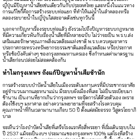
ญี่ปุ่นมีปัญหาน้ำเสียเช่นเดียวกันกับประเทศไทย และหนึ่งในแนวทาง
การแก้ไขก็คือการสร้างระบบท่อแยก ที่ทำให้แม่น้ำในลำคลองหรือ
คลองระบายน้ำในญี่ปุ่นใสสะอาดดังเช่นทุกวันนี้
นอกจากปัญหาเรื่องระบบท่อแล้ว ยังรวมไปถึงปัญหาระบบกฎหมาย
ที่มีความเกี่ยวพันกับเรื่องน้ำเสียที่มีหลายฉบับ ไม่ว่าจะเป็น พ.ร.บ.ส่ง
เสริมและรักษาคุณภาพสิ่งแวดล้อมแห่งชาติ พ.ร.บ.ควบคุมอาคาร
ประกาศกระทรวงทรัพยากรธรรมชาติและสิ่งแวดล้อม หรือประกาศ
หรือข้อบังคับต่างๆ ของกรุงเทพมหานครเอง ซึ่งกำหนดค่ามาตรฐาน
น้ำเสียก่อนปล่อยไม่สอดคล้องกัน
ทำไมกรุงเทพฯ ถึงแก้ปัญหาน้ำเสียช้านัก
การสร้างระบบบำบัดน้ำเสียในเมืองระดับมหานครที่มีประชากรอาศัย
อยู่จำนวนมากและหนาแน่น มีระบบผังเมืองที่เละ ไม่เป็นระเบียบมา
ช้านาน เป็นงานที่ยากเกินว่ากรุงเทพฯ จะจัดการได้ด้วยตัวเอง เพราะ
ต้องใช้งบฯ มหาศาล อย่างความพยายามที่จะสร้างโรงควบคุม
คุณภาพน้ำที่กินเวลามานานเกือบ 50 ปี ตั้งแต่สมัยอรรถ วิสูตรโยธาภิ
บาล
จะเห็นว่าโรงบำบัดน้ำเสียที่เสร็จโรงแรกคือสี่พระยา ที่เริ่มเดินระบบใน
ปี 2537 แม้จะเป็นงบฯ ประมาณของกรุงเทพฯ 100% แต่โรงที่สร้าง