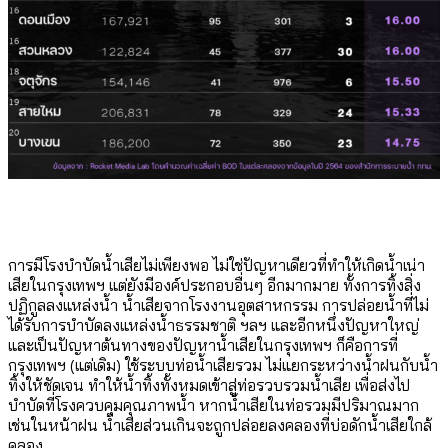
การมีโรงบำบัดน้ำเสียไม่เพียงพอ ไม่ใช่ปัญหาเดียวที่ทำให้เกิดน้ำเน่า
เสียในกรุงเทพฯ แต่ยังมีองค์ประกอบอื่นๆ อีกมากมาย ทั้งการทิ้งสิ่ง
ปฏิกูลลงแหล่งน้ำ น้ำเสียจากโรงงานอุตสาหกรรม การปล่อยน้ำที่ไม่
ได้รับการบำบัดลงแหล่งน้ำธรรมชาติ ฯลฯ และอีกหนึ่งปัญหาใหญ่
และเป็นปัญหาต้นทางของปัญหาน้ำเสียในกรุงเทพฯ ก็คือการที่
กรุงเทพฯ (แต่เดิม) ใช้ระบบท่อน้ำเสียรวม ไม่แยกระหว่างน้ำฝนกับน้ำ
ทิ้งให้ชัดเจน ทำให้น้ำทิ้งทั้งหมดเข้าสู่ท่อรวบรวมน้ำเสีย เพื่อส่งไป
บำบัดที่โรงควบคุมคุณภาพน้ำ หากน้ำเสียในท่อรวมมีปริมาณมาก
เช่นในหน้าฝน น้ำเสียส่วนเกินจะถูกปล่อยลงคลองที่บ่อดักน้ำเสียใกล้
คลอง