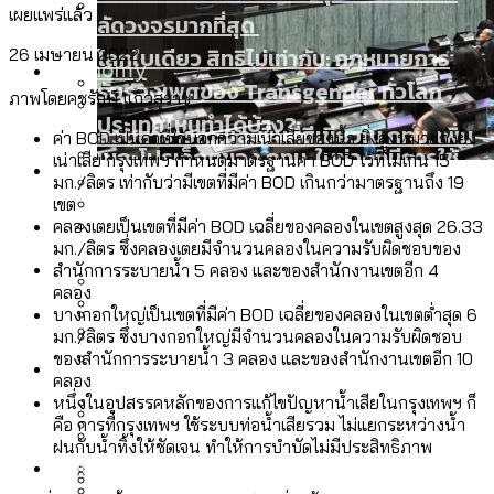
เผยแพร่แล้ว
ลัดวงจรมากที่สุด
โลกใบเดียว สิทธิไม่เท่ากัน: กฎหมายการ
26 เมษายน 2022
Economy
รับรองเพศของ Transgender ทั่วโลก
ภาพโดยคชรักษ์ แก้วสุราช
ประเทศไหนทำได้บ้าง?
สวนสาธารณะและพื้นที่สีเขียวใน กทม. เพิ่ม
ค่า BOD เป็นค่าที่ใช้บอกความเน่าเสียของน้ำ ยิ่งสูงหมายถึงยิ่ง
เมกะโปรเจ็กต์ของ กทม. ในช่วงที่มีการใช้
เน่าเสีย กรุงเทพฯ กำหนดมาตรฐานค่า BOD ไว้ที่ไม่เกิน 15
Future
ขึ้นและเข้าถึงได้มากน้อยแค่ไหน
มก./ลิตร เท่ากับว่ามีเขตที่มีค่า BOD เกินกว่ามาตรฐานถึง 19
งบคาบเกี่ยวในยุคชัชชาติ มีอะไร ใช้งบแค่
สำรวจร่างงบปี 70 ของ กทม. สำนักการ
เขต
ไหน
คลองเตยเป็นเขตที่มีค่า BOD เฉลี่ยของคลองในเขตสูงสุด 26.33
สำรวจ Hate Speech ที่ถูกผลิตซ้ำผ่าน
จราจรฯ เพิ่ม 150% มีเพียง 5 เขตที่งบเพิ่ม
มก./ลิตร ซึ่งคลองเตยมีจำนวนคลองในความรับผิดชอบของ
สังคมผู้สูงอายุไทย [ข้อมูลดิบ]
Database
วิดีโอ AI ในช่วงความขัดแย้งไทย-กัมพูชา
โดยเขตจตุจักรสูงสุด
สำนักการระบายน้ำ 5 คลอง และของสำนักงานเขตอีก 4
ขยะมูลฝอย 2568 [ข้อมูลดิบ]
คลอง
[ข้อมูลดิบ]
บางกอกใหญ่เป็นเขตที่มีค่า BOD เฉลี่ยของคลองในเขตต่ำสุด 6
ค่าฝุ่นในกรุงเทพฯ 2025 เทียบกับจำนวน
มก./ลิตร ซึ่งบางกอกใหญ่มีจำนวนคลองในความรับผิดชอบ
สังคมผู้สูงอายุไทย [ข้อมูลดิบ]
ของสำนักการระบายน้ำ 3 คลอง และของสำนักงานเขตอีก 10
Project
ควันบุหรี่ที่เข้าปอด [ข้อมูลดิบ]
สำรวจสังคมผู้สูงอายุไทย : 6 จังหวัดเป็น
เมื่อแยกท่องเที่ยวออกจากกีฬา กระทรวง
คลอง
ขยะของคน กทม. ที่ยังถูกนำไปทิ้งที่
สังคมสูงวัยระดับสุดยอด และ 64 จังหวัดที่
Bangkok Index
หนึ่งในอุปสรรคหลักของการแก้ไขปัญหาน้ำเสียในกรุงเทพฯ ก็
ความเกลียดชังที่ขายได้ : สำรวจ Hate
ใหม่จะมีงบฯ ประมาณเท่าไร
ฉะเชิงเทรา นครปฐม และล่าสุดที่กาญจนบุรี
คือ การที่กรุงเทพฯ ใช้ระบบท่อน้ำเสียรวม ไม่แยกระหว่างน้ำ
ตายมากกว่าเกิด
Bangkok Index 2022
Speech ที่ถูกผลิตซ้ำผ่านวิดีโอ AI ในช่วง
ฝนกับน้ำทิ้งให้ชัดเจน ทำให้การบำบัดไม่มีประสิทธิภาพ
About Us
สำรวจเหตุไฟไหม้ในกรุงเทพฯ 2568
DEMO Thailand
ความขัดแย้งไทย-กัมพูชา
สำรวจเศรษฐกิจในกรุงเทพฯ ผ่าน