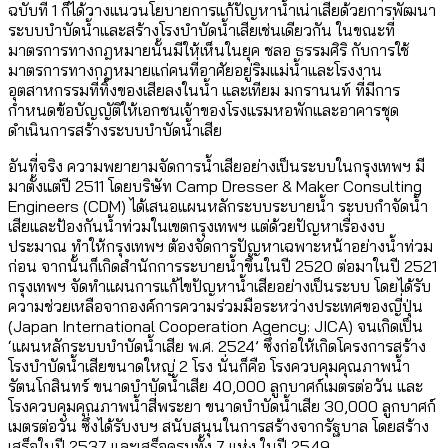
ฉบับที่ 1 ก็ได้วางแนวนโยบายการแก้ปัญหาน้ำเน่าเสียด้วยการพัฒนา
ระบบบำบัดน้ำและสร้างโรงบำบัดน้ำเสียเช่นเดียวกัน ในขณะที่
มาตรการทางกฎหมายนั้นมีให้เห็นในยุค ชลอ ธรรมศิริ กับการใช้
มาตรการทางกฎหมายแก่คนที่อาศัยอยู่ริมแม่น้ำและโรงงาน
อุตสาหกรรมที่ทิ้งของเสียลงในน้ำ และเทียม มกรานนท์ ที่มีการ
กำหนดข้อบัญญัติให้เอกชนเจ้าของโรงแรมหอพักและอาคารชุด
ดำเนินการสร้างระบบบำบัดน้ำเสีย
อันที่จริง ความพยายามจัดการน้ำเสียอย่างเป็นระบบในกรุงเทพฯ มี
มาตั้งแต่ปี 2511 โดยบริษัท Camp Dresser & Maker Consulting
Engineers (CDM) ได้เสนอแผนหลักระบบระบายน้ำ ระบบกำจัดน้ำ
เสียและป้องกันน้ำท่วมในเขตกรุงเทพฯ แต่ด้วยปัญหาเรื่องงบ
ประมาณ ทำให้กรุงเทพฯ ต้องจัดการปัญหาเฉพาะหน้าอย่างน้ำท่วม
ก่อน จากนั้นก็เกิดสำนักการระบายน้ำขึ้นในปี 2520 ต่อมาในปี 2521
กรุงเทพฯ จัดทำแผนการแก้ไขปัญหาน้ำเสียอย่างเป็นระบบ โดยได้รับ
ความช่วยเหลือจากองค์การความร่วมมือระหว่างประเทศของญี่ปุ่น
(Japan International Cooperation Agency: JICA) จนเกิดเป็น
‘แผนหลักระบบบำบัดน้ำเสีย พ.ศ. 2524’ ซึ่งก่อให้เกิดโครงการสร้าง
โรงบำบัดน้ำเสียขนาดใหญ่ 2 โรง นั่นก็คือ โรงควบคุมคุณภาพน้ำ
รัตนโกสินทร์ ขนาดบำบัดน้ำเสีย 40,000 ลูกบาศก์เมตรต่อวัน และ
โรงควบคุมคุณภาพน้ำสี่พระยา ขนาดบำบัดน้ำเสีย 30,000 ลูกบาศก์
เมตรต่อวัน ซึ่งได้รับงบฯ สนับสนุนในการสร้างจากรัฐบาล โดยสร้าง
เสร็จในปี 2537 และเสร็จครบทั้ง 7 แห่ง ในปี 2549