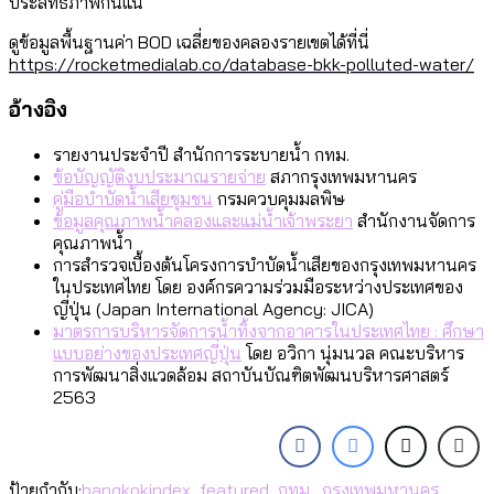
ประสิทธิภาพกันแน่
ดูข้อมูลพื้นฐานค่า BOD เฉลี่ยของคลองรายเขตได้ที่นี่
https://rocketmedialab.co/database-bkk-polluted-water/
อ้างอิง
รายงานประจำปี สำนักการระบายน้ำ กทม.
ข้อบัญญัติงบประมาณรายจ่าย
สภากรุงเทพมหานคร
คู่มือบำบัดน้ำเสียชุมชน
กรมควบคุมมลพิษ
ข้อมูลคุณภาพน้ำคลองและแม่น้ำเจ้าพระยา
สำนักงานจัดการ
คุณภาพน้ำ
การสำรวจเบื้องต้นโครงการบำบัดน้ำเสียของกรุงเทพมหานคร
ในประเทศไทย โดย องค์กรความร่วมมือระหว่างประเทศของ
ญี่ปุ่น (Japan International Agency: JICA)
มาตรการบริหารจัดการน้ำทิ้งจากอาคารในประเทศไทย : ศึกษา
แบบอย่างของประเทศญี่ปุ่น
โดย อวิกา นุ่มนวล คณะบริหาร
การพัฒนาสิ่งแวดล้อม สถาบันบัณฑิตพัฒนบริหารศาสตร์
2563
ป้ายกำกับ:
bangkokindex
,
featured
,
กทม.
,
กรุงเทพมหานคร
,