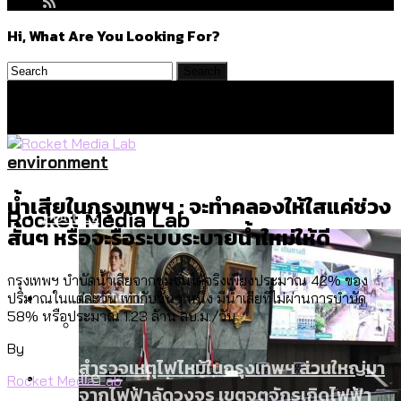
Hi, What Are You Looking For?
environment
น้ำเสียในกรุงเทพฯ : จะทำคลองให้ใสแค่ช่วง
Politics
Rocket Media Lab
สั้นๆ หรือจะรื้อระบบระบายน้ำใหม่ให้ดี
กรุงเทพฯ บำบัดน้ำเสียจากชุมชนได้จริงเพียงประมาณ 42% ของ
Environment
ปริมาณในแต่ละวัน เท่ากับวันๆ หนึ่ง มีน้ำเสียที่ไม่ผ่านการบำบัด
58% หรือประมาณ 1.23 ล้าน ลบ.ม./วัน
By
สำรวจเหตุไฟไหม้ในกรุงเทพฯ ส่วนใหญ่มา
Culture
Rocket Media Lab
จากไฟฟ้าลัดวงจร เขตจตุจักรเกิดไฟฟ้า