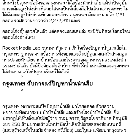
[ข้อมูลดิบ]
อีกหนึ่งปัญหาเรื้อรังของกรุงเทพฯ ก็คือเรื่องน้ำเน่าเสีย แม้ว่าปัจจุบัน
Bangkok Index 2025
สมุดจดการบ้าน ส.ก. 2569 : แต่ละเขตมี
เราจะมีคลองโอ่งอ่างที่สวยใสจนเป็นที่เลื่องลือไปแล้ว แต่กรุงเทพฯ ไม่
งบระบายน้ำ-ป้องกันน้ำท่วม 4 ปี (2566-
กรุงเทพฯ เมืองสังคมผู้สูงอายุ [ข้อมูลดิบ]
ได้มีแค่คลองโอ่งอ่างเพียงคลองเดียว กรุงเทพฯ มีคลองมากถึง 1,161
ปัญหาอะไรที่ ส.ก. ต้องทำการบ้าน
2569) ของ กทม. ในยุคชัชชาติ ลงเขตไหน
คลอง รวมความยาวกว่า 2,272,310 เมตร
กรุงเทพฯ เมืองคอนเสิร์ต : สำรวจ
ทำอะไรบ้าง
คำนำหน้านามและกฎหมายสมรสเท่าเทียม
คลองโอ่งอ่างสวยใสแล้ว แต่คลองแสนแสบล่ะ จะมีวันที่สวยใสเหมือน
คอนเสิร์ตและแฟนมีตติ้งในไทยจำนวน 526
สำรวจงบประมาณรายเขตในกรุงเทพฯ
คลองโอ่งอ่างไหม
[ข้อมูลดิบ]
งาน ตั้งแต่ปี 2023-2024
ผ่าน Bangkok Index 2025
กรุงเทพฯ เมืองสังคมผู้สูงอายุ : 36 เขตมี
Vote62 ขอบคุณประชาชนที่ร่วม
Rocket Media Lab ชวนมาทำความเข้าใจเรื่องปัญหาน้ำเน่าเสียใน
คนตายมากกว่าคนเกิด 18 เขตเป็นสังคมผู้
กรุงเทพฯ ว่านอกจากเรื่องการทิ้งขยะและสิ่งปฏิกูลลงแม่น้ำลำคลอง
สังเกตการณ์การเลือกตั้งชวนคุยกันถึงบท
สูงอายุระดับสุดยอด
การปล่อยน้ำเสียจากบ้านเรือนและโรงงานอุตสาหกรรมลงแหล่งน้ำ
เรียนที่เราได้รับจากเลือกตั้ง กรุงเทพฯ –
ธรรมชาติแล้ว ยังมีปัจจัยอะไรอีกบ้าง ที่ทำให้น้ำเน่าเสียและกรุงเทพฯ
กรุงเทพฯ เมืองสังคมผู้สูงอายุ [ข้อมูลดิบ]
ปีนกำแพงส่องซีรีส์จีน: จีนส่งออกภาพ
สำรวจรายได้จากการจัดเก็บภาษีใน
ไม่สามารถแก้ไขปัญหาเรื่องนี้ได้สักที
พัทยา
ลักษณ์แบบไหนสู่สายตาโลก
กรุงเทพฯ ผ่าน Bangkok Index 2025
กรุงเทพฯ กับการแก้ปัญหาน้ำเน่าเสีย
Bangkok Index 2025 : อันดับความน่าอยู่
ของ 50 เขตในกรุงเทพฯ
สวนสาธารณะและพื้นที่สีเขียวใน กทม.
กทม. มีอำนาจแค่ไหน ในการแก้ปัญหาให้คน
กรุงเทพฯ พยายามแก้ไขปัญหาน้ำเสียมาโดยตลอด ด้วยความ
[ข้อมูลดิบ]
ที่อาศัยอยู่ในกรุงเทพฯ
พยายามพัฒนาระบบบำบัดน้ำเสียและสร้างโรงบำบัดน้ำเสีย ซึ่ง
ปรากฏให้เห็นตั้งแต่สมัยผู้ว่าฯ กทม. อรรถ วิสูตรโยธาภิบาล ที่อนุมัติ
งบฯ 250 ล้านบาทสร้างโรงบำบัดน้ำเสียที่ปลายคลองช่องนนทรี
(และสร้างเสร็จในสมัยจำลอง ศรีเมือง) และในแผนพัฒนากรุงเทพฯ