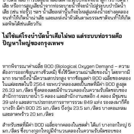
เสีย หรือการสูญเสียน้ำจากท่อระบายน้ำที่จะนำไปสู่ระบบบำบัดน้ำ
เสีย (เช่น ท่อรั่ว) ฯลฯ น้ำเสียเหล่านั้นก็จะไหลสู่แหล่งน้ำอย่างคูคลอง
จนทำให้เกิดน้ำเน่าเสีย และแหล่งน้ำผิวดินตามธรรมชาติจนทำให้เกิด
มลพิษได้เช่นเดียวกัน
ไม่ใช่แค่โรงบำบัดน้ำเสียไม่พอ แต่ระบบท่อรวมคือ
ปัญหาใหญ่ของกรุงเทพฯ
หากพิจารณาค่าเฉลี่ย BOD (Biological Oxygen Demand – ความ
ต้องการออกซิเจนทางชีวเคมี) ซึ่งใช้วัดความเน่าเสียของน้ำ โดยหากมี
มาก หมายถึงน้ำมีความสกปรกสูง จากข้อมูลค่า BOD เฉลี่ยของคลอง
ในแต่ละเขตในปี 2564 จะพบว่าคลองเตยเป็นเขตที่มีค่า BOD สูงสุด
26.33 มก./ลิตร ซึ่งคลองเตยมีจำนวนคลองในความรับผิดชอบของ
สำนักการระบายน้ำ 5 คลอง และสำนักงานเขตอีก 4 คลอง มีชุมชน
39 แห่ง และสถานประกอบการอาหารรวม 849 แห่ง รองลงมาก็คือ
บางรัก มีค่า BOD 25 มก./ลิตร บึงกุ่ม 23.5 มก./ลิตร บางคอแหลม
และลาดพร้าว 20 มก./ลิตร
สำหรับเขตที่มีค่า BOD เฉลี่ยจากคลองในเขตต่ำ ได้แก่ บางกอกใหญ่ 6
มก./ลิตร ซึ่งบางกอกใหญ่มีจำนวนคลองในความรับผิดชอบของ