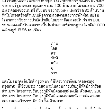
ไม่ว่าจะเป็นคลองโอ่งอ่าง เพื่อจุดประสงค์ทางการท่องเที่ยว ด้วยงบฯ
จากทางรัฐบาลและกรุงเทพฯ รวม 400 ล้านบาท ในระยะทาง 700
เมตร คลองช่องนนทรี กับงบฯ ของกรุงเทพฯ เองกว่า 980 ล้านบาท
ที่เน้นโครงสร้างด้านบนเพื่อความสวยงามและการพักผ่อนหย่อน
ใจมากกว่าเรื่องการบำบัดน้ำเสีย โดยจากข้อมูลจะเห็นว่า ค่า BOD
ของคลองเฉลี่ยในเขตสาทรนั้นไม่ผ่านเกณฑ์มาตรฐาน โดยมีค่า BOD
เฉลี่ยอยู่ที่ 18.86 มก./ลิตร
ภาพ
โดย
คช
รักษ์
แก้ว
สุ
ราช
และในอนาคตอันใกล้ กรุงเทพฯ ก็มีโครงการพัฒนาคลองผดุง
กรุงเกษม ที่ใช้งบประมาณเฉพาะในส่วนการปรับภูมิทัศน์กว่าร้อย
ล้านบาท โครงการปรับปรุงภูมิทัศน์คลองคูเมืองเดิม ด้วยงบฯ 200
ล้านบาท โครงการปรับปรุงภูมิทัศน์ คลองหลอดวัดราชนัดดาและ
คลองหลอดวัดราชบพิธ อีก 64 ล้านบาท