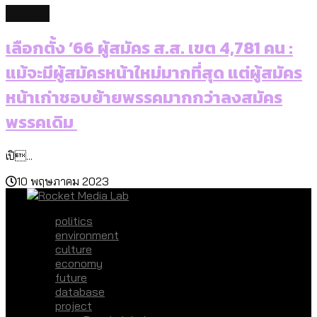
politics
เลือกตั้ง ’66 ผู้สมัคร ส.ส. เขต 4,781 คน :
แม้จะมีผู้สมัครหน้าใหม่มากที่สุด แต่ผู้สมัคร
หน้าเก่าชอบย้ายพรรคมากกว่าลงสมัคร
พรรคเดิม
เปิ...
10 พฤษภาคม 2023
politics
environment
culture
economy
future
database
project