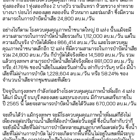
ทุ่งสองห้อง 1 ทุ่งสองห้อง 2 บางบัว รามอินทรา ห้วยขวาง ท่าทราย
บางนา บ่อนไก่ คลองเตย คลองจั่น หัวหมาก และร่มเกล้า ซึ่งมีความ
สามารถในการบำบัดน้ำเสีย 24,800 ลบ.ม./วัน
อย่างไรก็ตาม โรงควบคุมคุณภาพน้ำขนาดใหญ่ 8 แห่ง นั้นแม้จะมี
ความสามารถในการบำบัดน้ำเสียรวมกัน 1,112,000 ลบ.ม./วัน แต่ใน
ความเป็นจริง บำบัดได้เพียง 866,414 ลบ.ม./วัน และโรงควบคุม
คุณภาพน้ำขนาดเล็กอีก 12 แห่ง ที่มีความสามารถในการบำบัดน้ำเสีย
รวม 24,800 ลบ.ม./วัน ก็บำบัดได้จริงเพียง 14,589 ลบ.ม./วัน รวม
แล้วกรุงเทพฯ สามารถบำบัดน้ำเสียได้จริงเพียง 881,003 ลบ.ม./วัน
หรือ 41.76% ของน้ำเสียในแต่ละวันเท่านั้น เท่ากับว่าวันๆ หนึ่ง มีน้ำ
เสียที่ไม่ผ่านการบำบัด 1,228,604 ลบ.ม./วัน หรือ 58.24% ของ
จำนวนน้ำเสียจากชุมชนเลยทีเดียว
ปัจจุบันกรุงเทพฯ กำลังก่อสร้างโรงควบคุมคุณภาพน้ำเพิ่มอีก 4 แห่ง
ได้แก่ มีนบุรี ธนบุรี คลองเตย และหนองบอน มีกำหนดเสร็จภายใน
ปี 2565 นี้ โดยจะสามารถบำบัดน้ำเสียได้วันละ 670,000 ลบ.ม./วัน
จะเห็นได้ว่า แม้กรุงเทพฯ จะมีโรงควบคุมคุณภาพน้ำเพิ่มแต่ก็ยังไม่
เพียงพอต่อปริมาณน้ำเสียที่ต้องบำบัดต่อวันอยู่ดี ซึ่งนั่นก็เท่ากับว่าก็
จะยังมีน้ำเสียที่ไม่ผ่านการบำบัดหลายแสนลูกบาศก์เมตรต่อวัน ซึ่งน้ำ
เสียที่ไม่ผ่านการบำบัด ไม่ว่าจะเกิดจากพื้นที่นั้นไม่อยู่ในเขตที่มีระบบ
บำบัดน้ำเสีย การปล่อยน้ำเสียไม่ผ่านระบบท่อที่จะนำสู่การบำบัดน้ำ