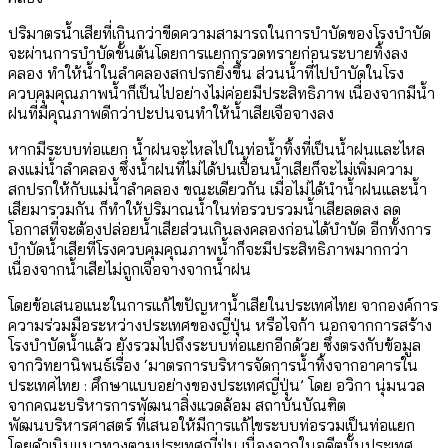
ปริมาตรน้ำเสียที่เกินกว่าขีดความสามารถในการบำบัดของโรงบำบัด
จะผ่านการบำบัดขั้นต้นโดยการแยกกรวดทรายก่อนระบายทิ้งลง
คลอง ทำให้น้ำในลำคลองสกปรกยิ่งขึ้น ส่วนน้ำที่ไปบำบัดในโรง
ควบคุมคุณภาพน้ำก็เป็นไปอย่างไม่ค่อยมีประสิทธิภาพ เนื่องจากมีน้ำ
ฝนที่มีคุณภาพดีกว่าปะปนจนทำให้น้ำเสียเจือจางลง
หากมีระบบท่อแยก น้ำฝนจะไหลไปในท่อน้ำทิ้งที่เป็นน้ำฝนและไหล
ลงแม่น้ำลำคลอง ซึ่งน้ำฝนที่ไม่ได้ปนเปื้อนน้ำเสียก็จะไม่เพิ่มความ
สกปรกให้กับแม่น้ำลำคลอง ขณะเดียวกัน เมื่อไม่ได้นำน้ำฝนและน้ำ
เสียมารวมกัน ก็ทำให้ปริมาณน้ำในท่อรวบรวมน้ำเสียลดลง ลด
โอกาสที่จะต้องปล่อยน้ำเสียส่วนเกินลงคลองก่อนได้บำบัด อีกทั้งการ
บำบัดน้ำเสียที่โรงควบคุมคุณภาพน้ำก็จะมีประสิทธิภาพมากกว่า
เนื่องจากน้ำเสียไม่ถูกเจือจางจากน้ำฝน
โดยข้อเสนอแนะในการแก้ไขปัญหาน้ำเสียในประเทศไทย จากองค์การ
ความร่วมมือระหว่างประเทศของญี่ปุ่น หรือไจก้า นอกจากการสร้าง
โรงบำบัดน้ำแล้ว ยังรวมไปถึงระบบท่อแยกอีกด้วย ซึ่งตรงกับข้อมูล
จากวิทยานิพนธ์เรื่อง ‘มาตรการบริหารจัดการน้ำทิ้งจากอาคารใน
ประเทศไทย : ศึกษาแบบอย่างของประเทศญี่ปุ่น’ โดย อวิกา นุ่มนวล
จากคณะบริหารการพัฒนาสิ่งแวดล้อม สถาบันบัณฑิต
พัฒนบริหารศาสตร์ ที่เสนอให้มีการแก้ไขระบบท่อรวมเป็นท่อแยก
โดยดำเนินแนวทางตามประเทศญี่ปุ่น เนื่องจากในอดีตนั้นประเทศ