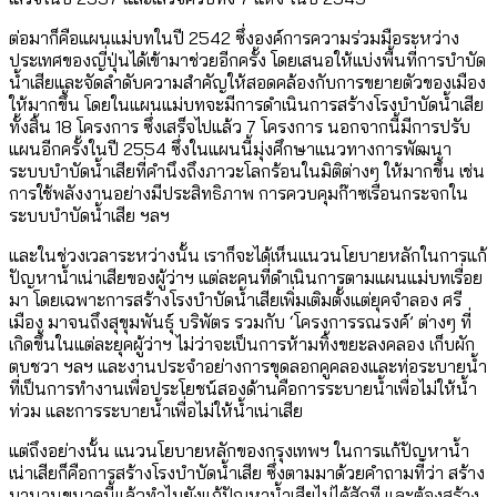
ต่อมาก็คือแผนแม่บทในปี 2542 ซึ่งองค์การความร่วมมือระหว่าง
ประเทศของญี่ปุ่นได้เข้ามาช่วยอีกครั้ง โดยเสนอให้แบ่งพื้นที่การบำบัด
น้ำเสียและจัดลำดับความสำคัญให้สอดคล้องกับการขยายตัวของเมือง
ให้มากขึ้น โดยในแผนแม่บทจะมีการดำเนินการสร้างโรงบำบัดน้ำเสีย
ทั้งสิ้น 18 โครงการ ซึ่งเสร็จไปแล้ว 7 โครงการ นอกจากนี้มีการปรับ
แผนอีกครั้งในปี 2554 ซึ่งในแผนนี้มุ่งศึกษาแนวทางการพัฒนา
ระบบบำบัดน้ำเสียที่คำนึงถึงภาวะโลกร้อนในมิติต่างๆ ให้มากขึ้น เช่น
การใช้พลังงานอย่างมีประสิทธิภาพ การควบคุมก๊าซเรือนกระจกใน
ระบบบำบัดน้ำเสีย ฯลฯ
และในช่วงเวลาระหว่างนั้น เราก็จะได้เห็นแนวนโยบายหลักในการแก้
ปัญหาน้ำเน่าเสียของผู้ว่าฯ แต่ละคนที่ดำเนินการตามแผนแม่บทเรื่อย
มา โดยเฉพาะการสร้างโรงบำบัดน้ำเสียเพิ่มเติมตั้งแต่ยุคจำลอง ศรี
เมือง มาจนถึงสุขุมพันธุ์ บริพัตร รวมกับ ‘โครงการรณรงค์’ ต่างๆ ที่
เกิดขึ้นในแต่ละยุคผู้ว่าฯ ไม่ว่าจะเป็นการห้ามทิ้งขยะลงคลอง เก็บผัก
ตบชวา ฯลฯ และงานประจำอย่างการขุดลอกคูคลองและท่อระบายน้ำ
ที่เป็นการทำงานเพื่อประโยชน์สองด้านคือการระบายน้ำเพื่อไม่ให้น้ำ
ท่วม และการระบายน้ำเพื่อไม่ให้น้ำเน่าเสีย
แต่ถึงอย่างนั้น แนวนโยบายหลักของกรุงเทพฯ ในการแก้ปัญหาน้ำ
เน่าเสียก็คือการสร้างโรงบำบัดน้ำเสีย ซึ่งตามมาด้วยคำถามที่ว่า สร้าง
มานานขนาดนี้แล้วทำไมยังแก้ปัญหาน้ำเสียไม่ได้สักที และต้องสร้าง