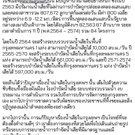
ในขณะที่
คลองแสนแสบ
นั้น มีปัญหาน้ำเน่าเสียอย่างหนัก ซึ่งในปี
2563 มีปริมาณน้ำเสียที่ไม่ผ่านการบำบัดถูกปล่อยลงคลองแสนแสบ
และคลองสาขารวม 807,672 ลูกบาศก์เมตรต่อวัน มีค่า BOD เฉลี่ย
อยู่ระหว่าง 6.9 -12.2 มก./ลิตร การฟื้นฟูคลองแสนแสบนั้นรัฐบาล
กลางลงมาเป็นเจ้าภาพ โดยได้อนุมัติงบฯ 82,563.87 ล้านบาท ระยะ
เวลาดำเนินการ 11 ปี (พ.ศ.2564 – 2574) รวม 84 โครงการ
โดยในปี 2564 จะสร้างระบบรวบรวมน้ำเสียในพื้นที่
กรุงเทพมหานคร 1 แห่ง สามารถบำบัดน้ำเสียได้ 10,000 ลบ.ม./วัน ปี
2565-2570 จะสร้างระบบบำบัดน้ำเสียในพื้นที่กรุงเทพมหานคร 5
แห่ง สามารถบำบัดน้ำเสียได้ 661,000 ลบ.ม./วัน และปี 2571-2574
จะสร้างระบบบำบัดน้ำเสียในพื้นที่กรุงเทพมหานคร 5 แห่ง บำบัดน้ำ
เสียได้ 597,000 ลบ.ม./วัน
จะเห็นได้ว่าปัญหาเรื่องน้ำเน่าเสียในกรุงเทพฯ นั้น เต็มไปด้วยความ
ซับซ้อนทั้งเรื่องผังเมือง โรงบำบัดน้ำเสีย ระบบท่อรวบรวมน้ำ งบ
ประมาณ การดำเนินการ รวมไปถึงการบริหารจัดการของกรุงเทพฯ
เอง มากไปกว่าการขาดความรับผิดชอบของประชาชนที่ทิ้งขยะและสิ่ง
ปฏิกูลลงแม่น้ำลำคลองเพียงอย่างเดียว
มากไปกว่านั้น การแก้ปัญหาเรื่องน้ำเสียในกรุงเทพฯ เป็นโจทย์ที่จะ
ต้องตั้งคำถามดีๆ ว่า เราต้องการคลองที่สวยใสเพื่อไปเดินเล่นถ่ายรูป
หรือระบบการระบายน้ำการกำจัดน้ำเสียที่มีมาตรฐานและมี